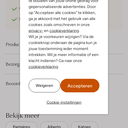
te bouwen van jouw online gedrag voor
gepersonaliseerde advertenties. Door
Gratis retourneren
binnen 30 dagen*
op "Accepteer alle cookies" te klikken,
ga je akkoord met het gebruik van alle
Betaal achteraf
met Klarna
cookies zoals omschreven in onze
privacy-
en
cookieverklaring
.
Wil je je voorkeuren wijzigen? Via de
cookieknop onderaan de pagina kun je
Product informatie
jouw toestemming ieder moment
intrekken. Wil je meer informatie of een
klacht indienen? Ga naar onze
Bezorgen & retourneren
cookieverklaring
.
2
5
Beoordelingen
(2)
5
/5
Accepteren
Weigeren
Sterren
Cookie-instellingen
Bekijk meer
Pantalons
Alberto
Katoen