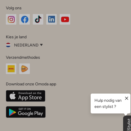
Volg ons
Omoda
Omoda
Omoda
Omoda
Omoda
Kies je land
Instagram
Facebook
TikTok
LinkedIn
YouTube
NEDERLAND
Kies
Verzendmethodes
je
Sluit
land
Nederland
België
(Nederlands)
Download onze Omoda app
Belgique
(Français)
Deutschland