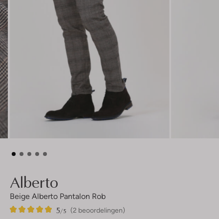
Alberto
Beige Alberto Pantalon Rob
5
2
5
/5
(2 beoordelingen)