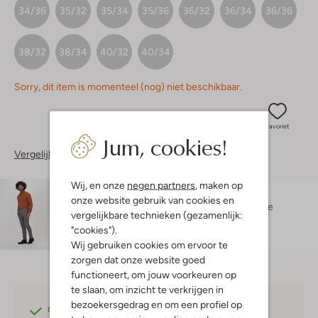
34/36
35/32
35/34
35/36
36/32
36/34
36/36
38/32
38/34
40/32
40/34
Sorry, dit item is momenteel (nog) niet beschikbaar.
Favoriet
Jum, cookies!
Vergelijkbare items
Wij, en onze
negen partners
, maken op
Maatadvies
onze website gebruik van cookies en
Robin is 1 meter 84 lang en draagt maat 50.
De
vergelijkbare technieken (gezamenlijk:
pasvorm is
slim
.
"cookies").
Wij gebruiken cookies om ervoor te
zorgen dat onze website goed
functioneert, om jouw voorkeuren op
te slaan, om inzicht te verkrijgen in
bezoekersgedrag en om een profiel op
Gratis verzending
vanaf €75,-