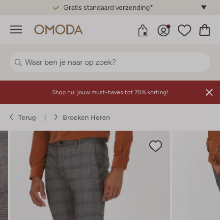
Gratis standaard verzending*
Menu
Shop nu:
jouw must-haves tot 70% korting!
Terug
Broeken Heren