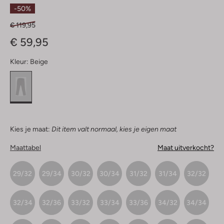
Sterren
-50%
€ 119,95
€ 59,95
Kleur:
Beige
Kies je maat:
Dit item valt normaal, kies je eigen maat
Maattabel
Maat uitverkocht?
29/32
29/34
30/32
30/34
31/32
31/34
32/32
32/34
32/36
33/32
33/34
33/36
34/32
34/34