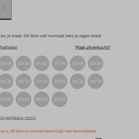
ies je maat:
Dit item valt normaal, kies je eigen maat
Maattabel
Maat uitverkocht?
29/32
30/32
31/32
31/34
32/32
32/34
32/36
33/32
33/34
33/36
34/32
34/34
35/32
35/34
36/32
36/34
ergelijkbare items
orry, dit item is momenteel (nog) niet beschikbaar.