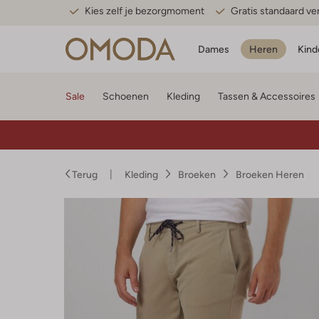
Kies zelf je bezorgmoment
Gratis standaard v
Dames
Heren
Kind
Sale
Schoenen
Kleding
Tassen & Accessoires
Terug
Kleding
Broeken
Broeken Heren