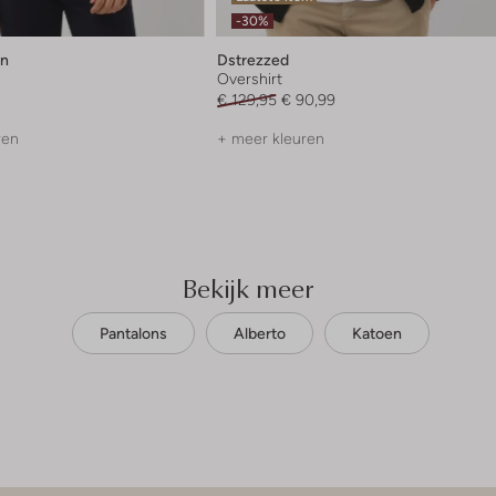
-30%
en
Dstrezzed
Overshirt
€ 129,95
€ 90,99
ren
+ meer kleuren
Bekijk meer
Pantalons
Alberto
Katoen