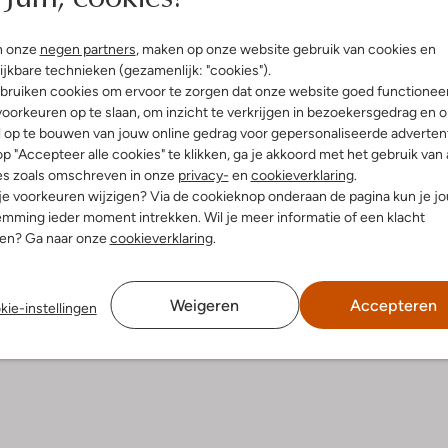
Bezorgen & retourneren
n onze
negen partners
, maken op onze website gebruik van cookies en
ijkbare technieken (gezamenlijk: "cookies").
bruiken cookies om ervoor te zorgen dat onze website goed functionee
oorkeuren op te slaan, om inzicht te verkrijgen in bezoekersgedrag en 
l op te bouwen van jouw online gedrag voor gepersonaliseerde advertent
elling & Pasvorm
Wasvoorschriften
p "Accepteer alle cookies" te klikken, ga je akkoord met het gebruik van 
es zoals omschreven in onze
privacy-
en
cookieverklaring
.
e
Beperkt wassen op 30 °C
 je voorkeuren wijzigen? Via de cookieknop onderaan de pagina kun je j
fen
mming ieder moment intrekken. Wil je meer informatie of een klacht
Strijken op maximaal 110 °C
atoen
nen? Ga naar onze
cookieverklaring
.
ercentages:
In de droogtrommel op lage
temperatuur
 36% Lyocell, 3% Elastaan
e:
Normale Taille
Gewone chemische reinigi
Weigeren
Accepteren
kie-instellingen
lim
Niet bleken