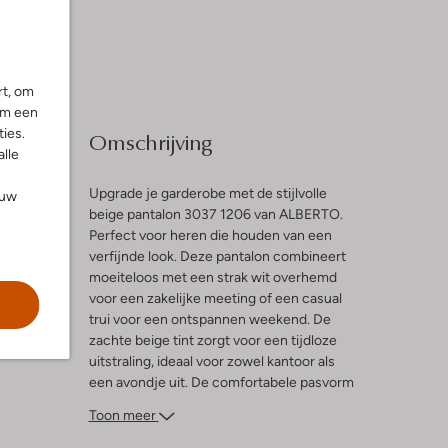
rt, om
om een
ies.
Omschrijving
alle
Upgrade je garderobe met de stijlvolle
ouw
beige pantalon 3037 1206 van ALBERTO.
Perfect voor heren die houden van een
verfijnde look. Deze pantalon combineert
moeiteloos met een strak wit overhemd
voor een zakelijke meeting of een casual
ng
trui voor een ontspannen weekend. De
zachte beige tint zorgt voor een tijdloze
uitstraling, ideaal voor zowel kantoor als
een avondje uit. De comfortabele pasvorm
en hoogwaardige stof maken deze
Toon meer
pantalon een must-have voor elke
gelegenheid. Voeg een paar nette