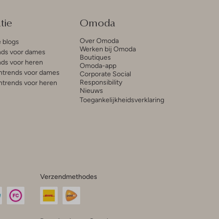
tie
Omoda
Over Omoda
e blogs
Werken bij Omoda
ds voor dames
Boutiques
ds voor heren
Omoda-app
trends voor dames
Corporate Social
Responsibility
trends voor heren
Nieuws
Toegankelijkheidsverklaring
Verzendmethodes