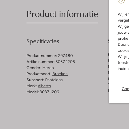
Product informatie
Wij, e
vergel
Wij ge
jouw v
profie
Specificaties
Samenst
Door o
cooki
Kleur:
Beig
Productnummer:
297480
Wil je
Patroon:
Ef
Artikelnummer:
3037 1206
toeste
Materiaal:
K
Gender:
Heren
indie
Materiaalp
Productsoort:
Broeken
61% Katoen,
Subsoort:
Pantalons
Taillehoogt
Merk:
Alberto
Coo
Pasvorm:
S
Model:
3037 1206