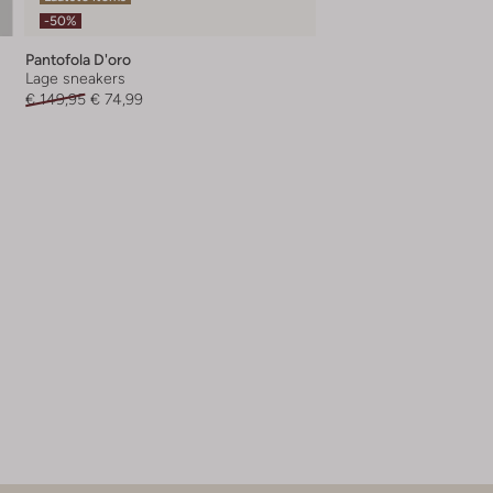
-50%
Pantofola D'oro
Lage sneakers
€ 149,95
€ 74,99