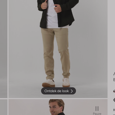
Ontdek de look
€
K
Pauze