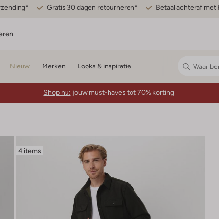
erzending*
Gratis 30 dagen retourneren*
Betaal achteraf met 
eren
Nieuw
Merken
Looks & inspiratie
Shop nu:
jouw must-haves tot 70% korting!
4 items