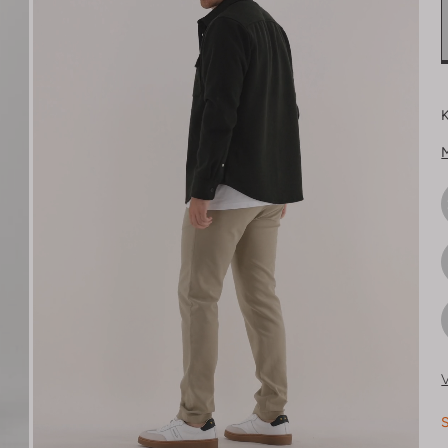
K
V
S