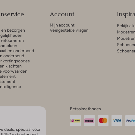
enservice
Account
Inspira
Mijn account
Bekijk all
n en bezorgen
Veelgestelde vragen
Modetren
gelijkheden
Modetren
n retourneren
Schoenen
anmelden
aat en onderhoud
Schoenen
en onderhoud
r kortingscodes
en klachten
e voorwaarden
tatement
atement
 Intelligence
Betaalmethodes
e deals, speciaal voor
p € 150,- shoptegoed.