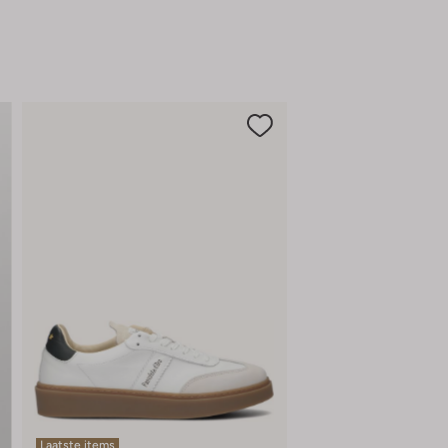
schoenen toe en je bent klaar om de dag
stijlvol door te brengen.
Laatste items