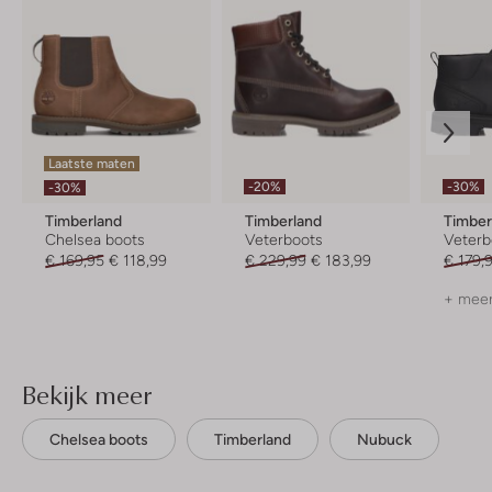
Laatste maten
-20%
-30%
-30%
Timberland
Timberland
Timber
Chelsea boots
Veterboots
Veterb
€ 169,95
€ 118,99
€ 229,99
€ 183,99
€ 179,
+ meer
Bekijk meer
Chelsea boots
Timberland
Nubuck