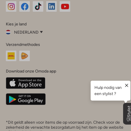
Omoda
Omoda
Omoda
Omoda
Omoda
Kies je land
Instagram
Facebook
TikTok
LinkedIn
YouTube
NEDERLAND
Kies
Verzendmethodes
je
Sluit
land
Nederland
België
(Nederlands)
Download onze Omoda app
Belgique
(Français)
Deutschland
*Dit geldt alleen voor items die op voorraad zijn. Check voor de
zekerheid de verwachte bezorgdatum bij het item op de website