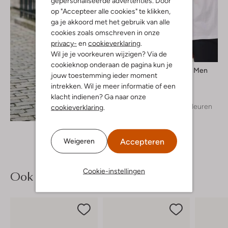
gepersonaliseerde advertenties. Door
op "Accepteer alle cookies" te klikken,
ga je akkoord met het gebruik van alle
cookies zoals omschreven in onze
privacy-
en
cookieverklaring
.
Wil je je voorkeuren wijzigen? Via de
cookieknop onderaan de pagina kun je
Selected Men
jouw toestemming ieder moment
T-shirt
intrekken. Wil je meer informatie of een
€ 24,99
klacht indienen? Ga naar onze
+ meer kleuren
cookieverklaring
.
Ontdek de look
Accepteren
Weigeren
Cookie-instellingen
Ook iets voor jou?