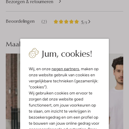
Bezorgen & retourneren
2
5
Beoordelingen
(2)
5
/5
Sterren
Maak je
look compleet
Jum, cookies!
Wij, en onze
negen partners
, maken op
onze website gebruik van cookies en
vergelijkbare technieken (gezamenlijk:
"cookies").
Wij gebruiken cookies om ervoor te
zorgen dat onze website goed
functioneert, om jouw voorkeuren op
te slaan, om inzicht te verkrijgen in
bezoekersgedrag en om een profiel op
te bouwen van jouw online gedrag voor