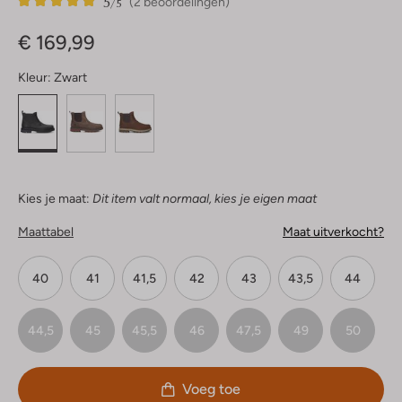
5
2
5
/5
(2 beoordelingen)
Sterren
€ 169,99
Kleur:
Zwart
Kies je maat:
Dit item valt normaal, kies je eigen maat
Maattabel
Maat uitverkocht?
40
41
41,5
42
43
43,5
44
44,5
45
45,5
46
47,5
49
50
Voeg toe