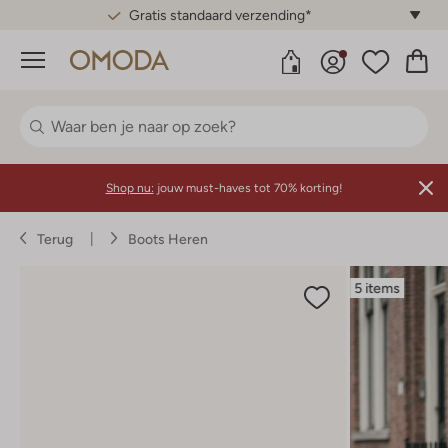
Gratis standaard verzending*
Menu
Shop nu:
jouw must-haves tot 70% korting!
Terug
Boots Heren
5 items