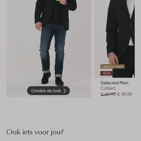
Laatste item
-60%
Selected Men
Colbert
Ontdek de look
€ 99,95
€ 39,99
Ook iets voor jou?