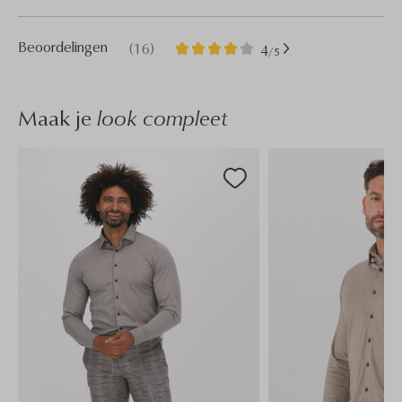
16
4
Beoordelingen
(16)
4
/5
Sterren
Maak je
look compleet