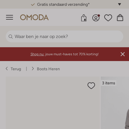
Gratis standaard verzending*
Menu
Shop nu:
jouw must-haves tot 70% korting!
Terug
Boots Heren
3 items