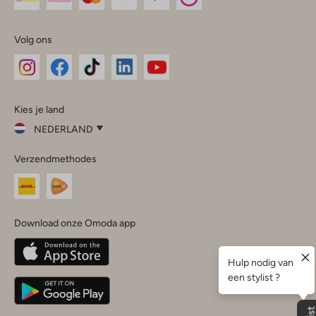
Volg ons
Omoda
Omoda
Omoda
Omoda
Omoda
Kies je land
Instagram
Facebook
TikTok
LinkedIn
YouTube
NEDERLAND
Kies
Verzendmethodes
je
Sluit
land
Nederland
België
(Nederlands)
Download onze Omoda app
Belgique
(Français)
Deutschland