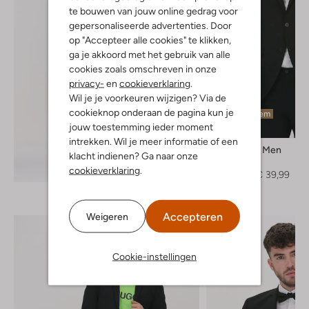
te bouwen van jouw online gedrag voor
gepersonaliseerde advertenties. Door
op "Accepteer alle cookies" te klikken,
ga je akkoord met het gebruik van alle
cookies zoals omschreven in onze
privacy-
en
cookieverklaring
.
Wil je je voorkeuren wijzigen? Via de
cookieknop onderaan de pagina kun je
Laatste item
jouw toestemming ieder moment
-60%
intrekken. Wil je meer informatie of een
Selected Men
klacht indienen? Ga naar onze
Colbert
Ontdek de look
cookieverklaring
.
€ 99,95
€ 39,99
Accepteren
Weigeren
Cookie-instellingen