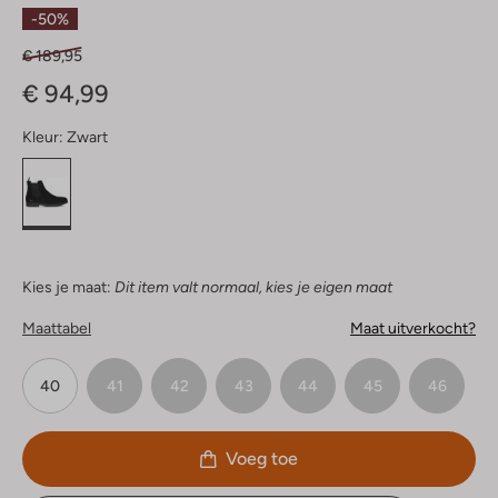
Sterren
-50%
€ 189,95
€ 94,99
Kleur:
Zwart
Kies je maat:
Dit item valt normaal, kies je eigen maat
Maattabel
Maat uitverkocht?
40
41
42
43
44
45
46
Voeg toe