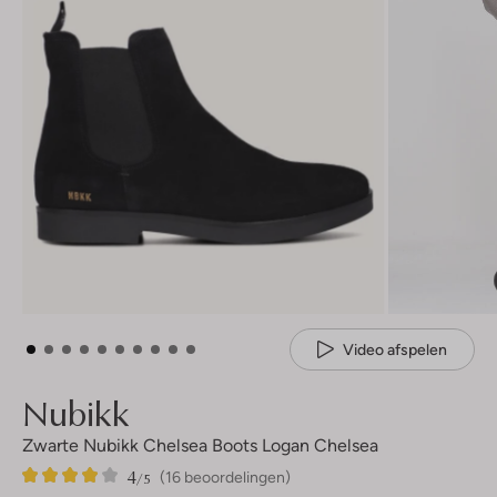
Video afspelen
Nubikk
Zwarte Nubikk Chelsea Boots Logan Chelsea
4
16
4
/5
(16 beoordelingen)