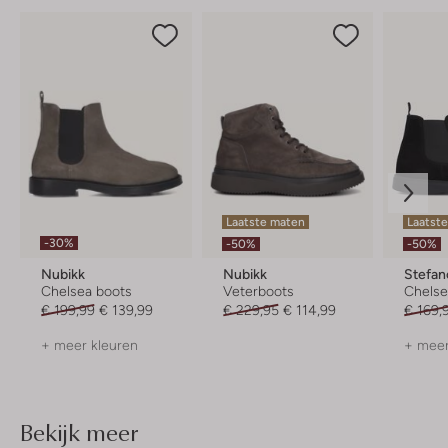
Laatste maten
Laatste
-30%
-50%
-50%
Nubikk
Nubikk
Stefan
Chelsea boots
Veterboots
Chelse
€ 199,99
€ 139,99
€ 229,95
€ 114,99
€ 169,
+ meer kleuren
+ meer
Bekijk meer