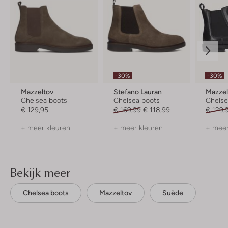
-30%
-30%
Mazzeltov
Stefano Lauran
Mazzel
Chelsea boots
Chelsea boots
Chelse
€ 129,95
€ 169,99
€ 118,99
€ 129,
+ meer kleuren
+ meer kleuren
+ meer
Bekijk meer
Chelsea boots
Mazzeltov
Suède