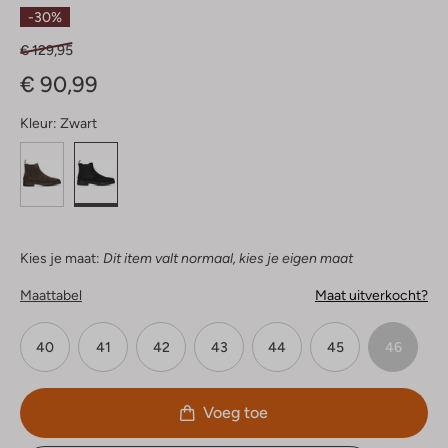
Sterren
-30%
€ 129,95
€ 90,99
Kleur:
Zwart
Kies je maat:
Dit item valt normaal, kies je eigen maat
Maattabel
Maat uitverkocht?
40
41
42
43
44
45
46
Voeg toe