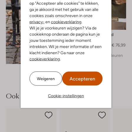
op "Accepteer alle cookies" te klikken,
ga je akkoord met het gebruik van alle
cookies zoals omschreven in onze
Laatste items
privacy-
en
cookieverklaring
.
-30%
Wil je je voorkeuren wijzigen? Via de
cookieknop onderaan de pagina kun je
Dstrezzed
Trui
jouw toestemming ieder moment
€ 109,95
€ 76,99
intrekken. Wil je meer informatie of een
klacht indienen? Ga naar onze
+ meer kleuren
Ontdek de look
cookieverklaring
.
Accepteren
Weigeren
Ook iets voor jou?
Cookie-instellingen