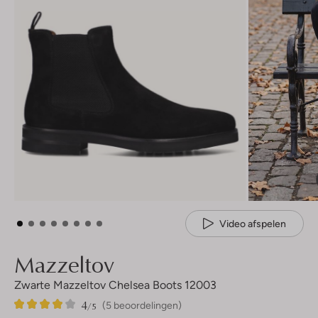
Video afspelen
Mazzeltov
Zwarte Mazzeltov Chelsea Boots 12003
4
5
4
/5
(5 beoordelingen)