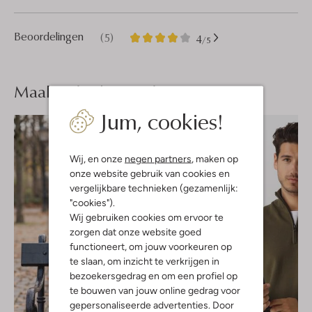
5
4
Beoordelingen
(5)
4
/5
Sterren
Maak je
look compleet
Jum, cookies!
Wij, en onze
negen partners
, maken op
onze website gebruik van cookies en
vergelijkbare technieken (gezamenlijk:
"cookies").
Wij gebruiken cookies om ervoor te
zorgen dat onze website goed
functioneert, om jouw voorkeuren op
te slaan, om inzicht te verkrijgen in
bezoekersgedrag en om een profiel op
te bouwen van jouw online gedrag voor
gepersonaliseerde advertenties. Door