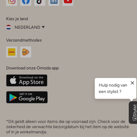
Omoda
Omoda
Omoda
Omoda
Omoda
Kies je land
Instagram
Facebook
TikTok
LinkedIn
YouTube
NEDERLAND
Kies
Verzendmethodes
je
Sluit
land
Nederland
België
(Nederlands)
Download onze Omoda app
Belgique
(Français)
Deutschland
*Dit geldt alleen voor items die op voorraad zijn. Check voor de
zekerheid de verwachte bezorgdatum bij het item op de website
of in je winkelmandje.