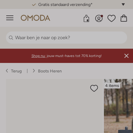
Gratis standaard verzending*
Menu
Shop nu:
jouw must-haves tot 70% korting!
Terug
Boots Heren
4 items