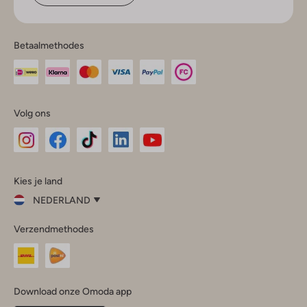
Betaalmethodes
Volg ons
Omoda
Omoda
Omoda
Omoda
Omoda
Kies je land
Instagram
Facebook
TikTok
LinkedIn
YouTube
NEDERLAND
Kies
Verzendmethodes
je
Sluit
land
Nederland
België
(Nederlands)
Download onze Omoda app
Belgique
(Français)