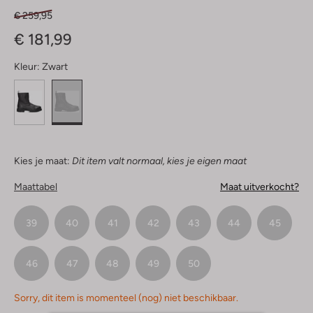
€ 259,95
€ 181,99
Kleur:
Zwart
Kies je maat:
Dit item valt normaal, kies je eigen maat
Maattabel
Maat uitverkocht?
39
40
41
42
43
44
45
46
47
48
49
50
Sorry, dit item is momenteel (nog) niet beschikbaar.