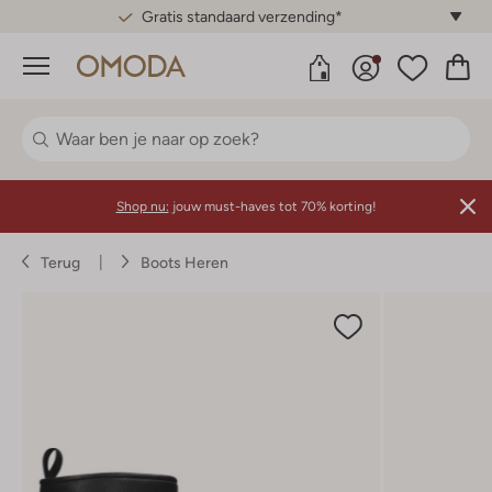
Gratis standaard verzending*
Menu
Shop nu:
jouw must-haves tot 70% korting!
Terug
Boots Heren