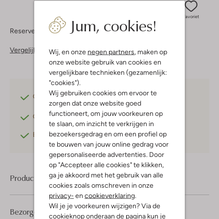
Jum, cookies!
Favoriet
Reserveer direct in een van onze 37 boutiques
Vergelijkbare items
Wij, en onze
negen partners
, maken op
onze website gebruik van cookies en
vergelijkbare technieken (gezamenlijk:
"cookies").
Wij gebruiken cookies om ervoor te
Gratis verzending
vanaf €75,-
zorgen dat onze website goed
functioneert, om jouw voorkeuren op
Gratis retourneren
binnen 30 dagen*
te slaan, om inzicht te verkrijgen in
bezoekersgedrag en om een profiel op
Betaal achteraf
met Klarna
te bouwen van jouw online gedrag voor
gepersonaliseerde advertenties. Door
op "Accepteer alle cookies" te klikken,
ga je akkoord met het gebruik van alle
Product informatie
cookies zoals omschreven in onze
privacy-
en
cookieverklaring
.
Wil je je voorkeuren wijzigen? Via de
Bezorgen & retourneren
cookieknop onderaan de pagina kun je