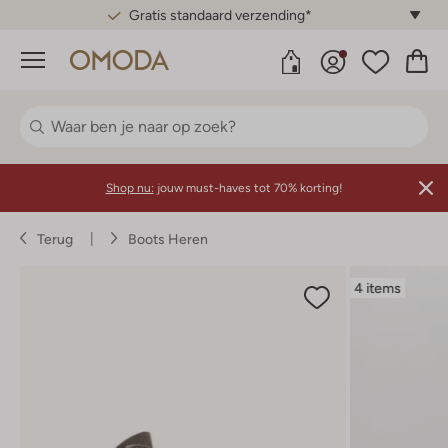
Gratis standaard verzending*
Menu
Shop nu:
jouw must-haves tot 70% korting!
Terug
Boots Heren
4 items