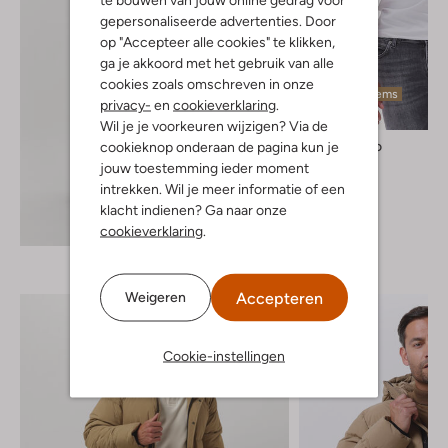
gepersonaliseerde advertenties. Door
op "Accepteer alle cookies" te klikken,
ga je akkoord met het gebruik van alle
cookies zoals omschreven in onze
Laatste items
privacy-
en
cookieverklaring
.
Wil je je voorkeuren wijzigen? Via de
Profuomo
cookieknop onderaan de pagina kun je
T-shirt
jouw toestemming ieder moment
€ 49,95
intrekken. Wil je meer informatie of een
klacht indienen? Ga naar onze
Ontdek de look
cookieverklaring
.
Accepteren
Weigeren
Cookie-instellingen