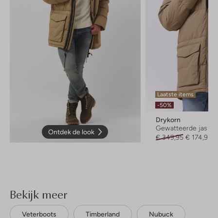
Laatste items
-50%
Drykorn
Gewatteerde jas
Ontdek de look
€ 349,95
€ 174,95
Bekijk meer
Veterboots
Timberland
Nubuck