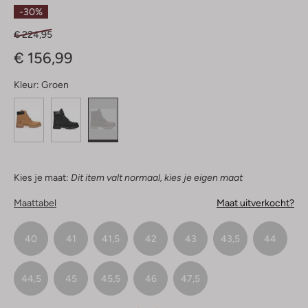
Sterren
-30%
€ 224,95
€ 156,99
Kleur:
Groen
Kies je maat:
Dit item valt normaal, kies je eigen maat
Maattabel
Maat uitverkocht?
40
41
41,5
42
43
43,5
44
44,5
45
45,5
46
47,5