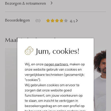
Bezorgen & retourneren
1
4
Beoordelingen
(1)
4
/5
Sterren
Maak je
look compleet
Jum, cookies!
Wij, en onze
negen partners
, maken op
onze website gebruik van cookies en
vergelijkbare technieken (gezamenlijk:
"cookies").
Wij gebruiken cookies om ervoor te
zorgen dat onze website goed
functioneert, om jouw voorkeuren op
te slaan, om inzicht te verkrijgen in
bezoekersgedrag en om een profiel op
te bouwen van jouw online gedrag voor