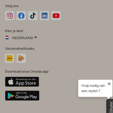
Volg ons
Omoda
Omoda
Omoda
Omoda
Omoda
Kies je land
Instagram
Facebook
TikTok
LinkedIn
YouTube
NEDERLAND
Kies
Verzendmethodes
je
Sluit
land
Nederland
België
(Nederlands)
Download onze Omoda app
Belgique
(Français)
Deutschland