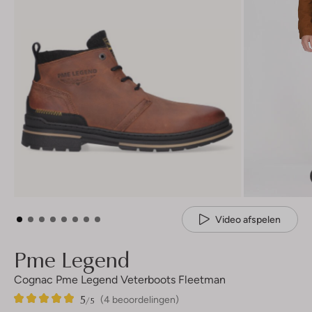
Video afspelen
Pme Legend
Cognac Pme Legend Veterboots Fleetman
5
4
5
/5
(4 beoordelingen)