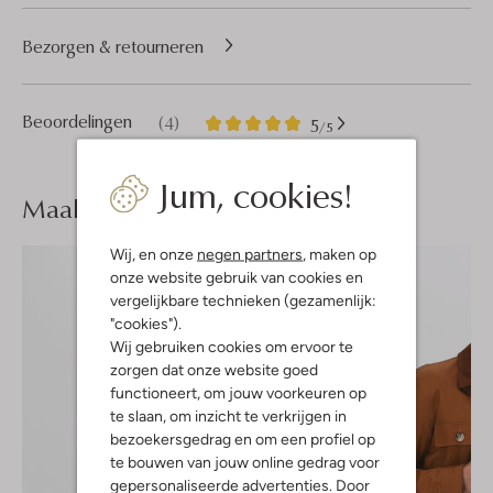
Bezorgen & retourneren
4
5
Beoordelingen
(4)
5
/5
Sterren
Jum, cookies!
Maak je
look compleet
Wij, en onze
negen partners
, maken op
onze website gebruik van cookies en
vergelijkbare technieken (gezamenlijk:
"cookies").
Wij gebruiken cookies om ervoor te
zorgen dat onze website goed
functioneert, om jouw voorkeuren op
te slaan, om inzicht te verkrijgen in
bezoekersgedrag en om een profiel op
te bouwen van jouw online gedrag voor
gepersonaliseerde advertenties. Door