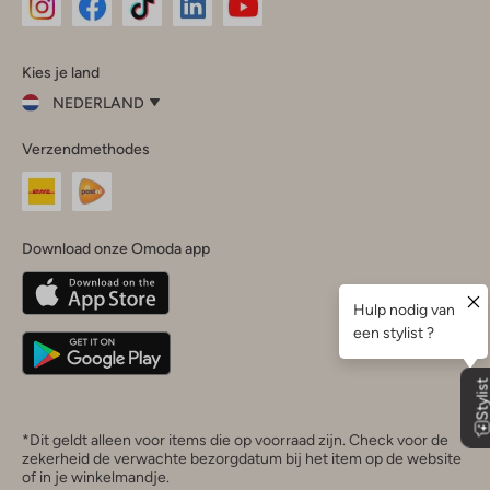
Omoda
Omoda
Omoda
Omoda
Omoda
Kies je land
Instagram
Facebook
TikTok
LinkedIn
YouTube
NEDERLAND
Kies
Verzendmethodes
je
Sluit
land
Nederland
België
(Nederlands)
Download onze Omoda app
Belgique
(Français)
Deutschland
*Dit geldt alleen voor items die op voorraad zijn. Check voor de
zekerheid de verwachte bezorgdatum bij het item op de website
of in je winkelmandje.