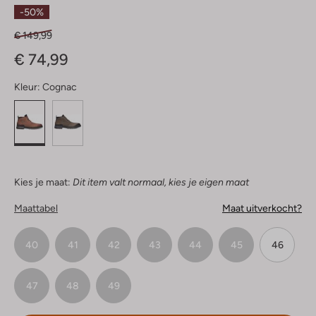
Sterren
-50%
€ 149,99
€ 74,99
Kleur:
Cognac
Kies je maat:
Dit item valt normaal, kies je eigen maat
Maattabel
Maat uitverkocht?
40
41
42
43
44
45
46
47
48
49