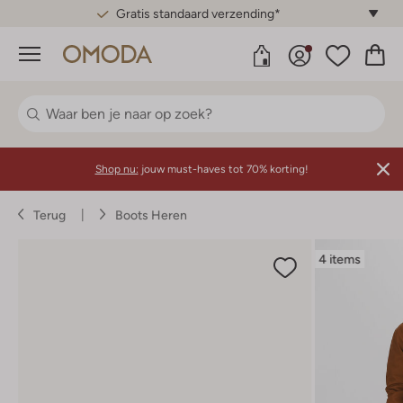
Gratis standaard verzending*
Menu
Shop nu:
jouw must-haves tot 70% korting!
Terug
Boots Heren
4 items