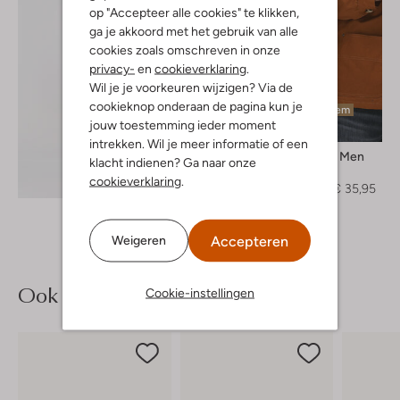
op "Accepteer alle cookies" te klikken,
ga je akkoord met het gebruik van alle
cookies zoals omschreven in onze
privacy-
en
cookieverklaring
.
Wil je je voorkeuren wijzigen? Via de
cookieknop onderaan de pagina kun je
Laatste item
jouw toestemming ieder moment
-60%
intrekken. Wil je meer informatie of een
Selected Men
klacht indienen? Ga naar onze
Jack
Ontdek de look
cookieverklaring
.
€ 89,95
€ 35,95
Accepteren
Weigeren
Ook iets voor jou?
Cookie-instellingen