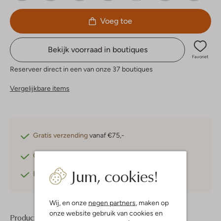
Voeg toe
Bekijk voorraad in boutiques
Favoriet
Reserveer direct in een van onze 37 boutiques
Vergelijkbare items
Gratis verzending
vanaf €75,-
Gratis retourneren
binnen 30 dagen*
Jum, cookies!
Betaal achteraf
met Klarna
Wij, en onze
negen partners
, maken op
onze website gebruik van cookies en
Product informatie