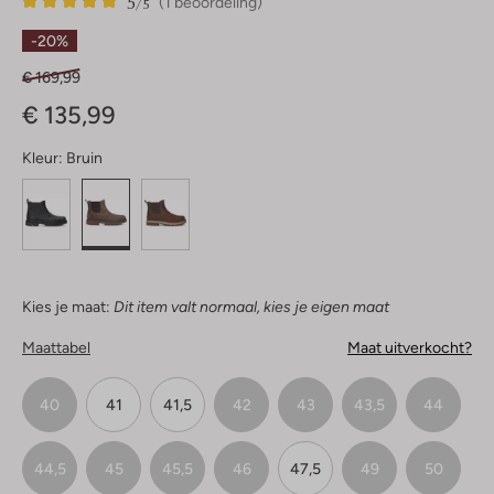
5
1
5
/5
(1 beoordeling)
Sterren
-20%
€ 169,99
€ 135,99
Kleur:
Bruin
Kies je maat:
Dit item valt normaal, kies je eigen maat
Maattabel
Maat uitverkocht?
40
41
41,5
42
43
43,5
44
44,5
45
45,5
46
47,5
49
50