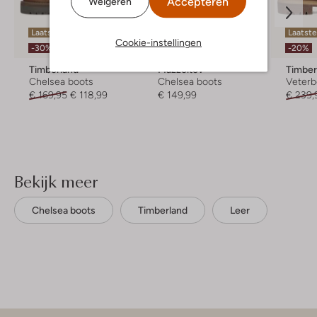
Accepteren
Weigeren
Laatste maten
Laatst
Cookie-instellingen
-30%
-20%
Timberland
Mazzeltov
Timber
Chelsea boots
Chelsea boots
Veterb
€ 169,95
€ 118,99
€ 149,99
€ 239,
Bekijk meer
Chelsea boots
Timberland
Leer