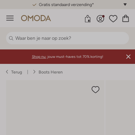
Gratis standaard verzending*
Menu
Shop nu:
jouw must-haves tot 70% korting!
Terug
Boots Heren