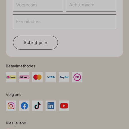
Schrijf je in
Betaalmethodes
Volg ons
Omoda
Omoda
Omoda
Omoda
Omoda
Kies je land
Instagram
Facebook
TikTok
LinkedIn
YouTube