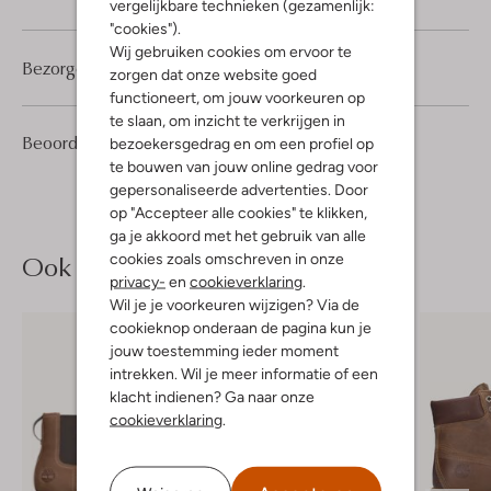
vergelijkbare technieken (gezamenlijk:
"cookies").
Wij gebruiken cookies om ervoor te
Bezorgen & retourneren
zorgen dat onze website goed
functioneert, om jouw voorkeuren op
te slaan, om inzicht te verkrijgen in
1
5
Beoordelingen
(1)
bezoekersgedrag en om een profiel op
5
/5
Sterren
te bouwen van jouw online gedrag voor
gepersonaliseerde advertenties. Door
op "Accepteer alle cookies" te klikken,
ga je akkoord met het gebruik van alle
Ook iets voor jou?
cookies zoals omschreven in onze
privacy-
en
cookieverklaring
.
Wil je je voorkeuren wijzigen? Via de
cookieknop onderaan de pagina kun je
jouw toestemming ieder moment
intrekken. Wil je meer informatie of een
klacht indienen? Ga naar onze
cookieverklaring
.