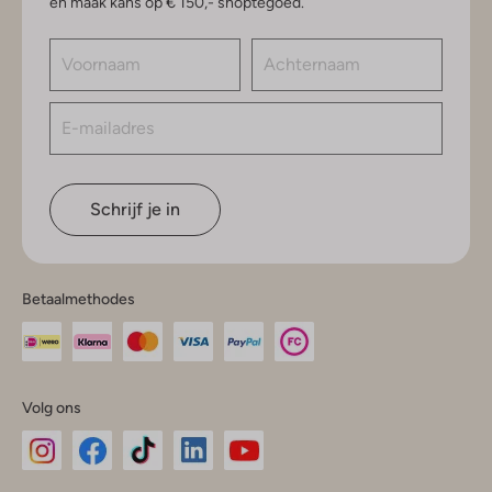
en maak kans op € 150,- shoptegoed.
Schrijf je in
Betaalmethodes
Volg ons
Omoda
Omoda
Omoda
Omoda
Omoda