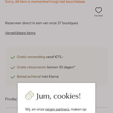
Sorry, dit item is momenteel (nog) niet beschikbaar.
Favoriet
Reserveer direct in een van onze 37 boutiques
Vergelijkbare items
Gratis verzending
vanaf €75,-
Gratis retourneren
binnen 30 dagen*
Betaal achteraf
met Klarna
Jum, cookies!
Product informatie
Wij, en onze
negen partners
, maken op