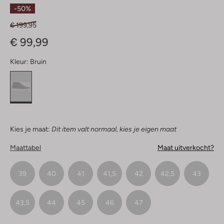
Sterren
-50%
€ 199,95
€ 99,99
Kleur:
Bruin
Kies je maat:
Dit item valt normaal, kies je eigen maat
Maattabel
Maat uitverkocht?
39
40
41
41,5
42
42,5
43
43,5
44
45
46
47