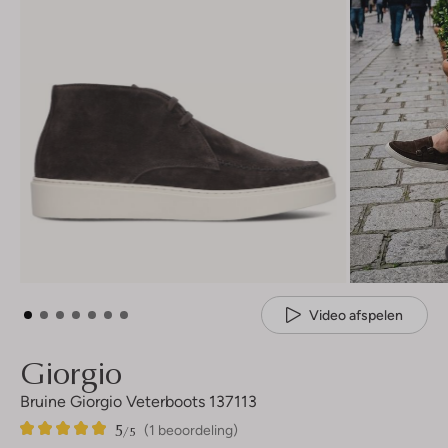
Video afspelen
Giorgio
Bruine Giorgio Veterboots 137113
5
1
5
/5
(1 beoordeling)