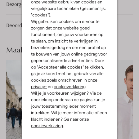
onze website gebruik van cookies en
Bezorgen & retourneren
vergelijkbare technieken (gezamenlijk:
"cookies").
Wij gebruiken cookies om ervoor te
1
5
Beoordelingen
(1)
5
/5
zorgen dat onze website goed
Sterren
functioneert, om jouw voorkeuren op
te slaan, om inzicht te verkrijgen in
Maak je
look compleet
bezoekersgedrag en om een profiel op
te bouwen van jouw online gedrag voor
gepersonaliseerde advertenties. Door
op "Accepteer alle cookies" te klikken,
ga je akkoord met het gebruik van alle
cookies zoals omschreven in onze
privacy-
en
cookieverklaring
.
Wil je je voorkeuren wijzigen? Via de
cookieknop onderaan de pagina kun je
jouw toestemming ieder moment
intrekken. Wil je meer informatie of een
klacht indienen? Ga naar onze
cookieverklaring
.