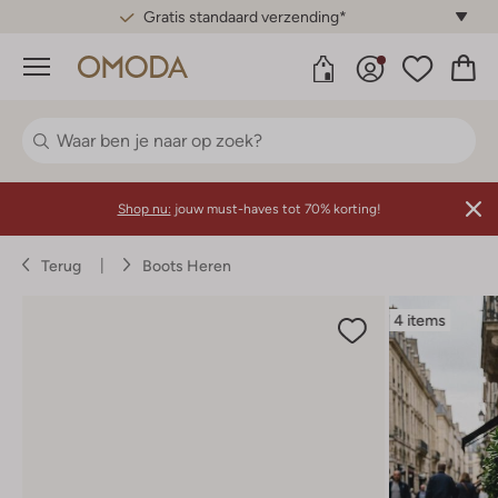
Gratis standaard verzending*
Menu
Shop nu:
jouw must-haves tot 70% korting!
Terug
Boots Heren
4 items