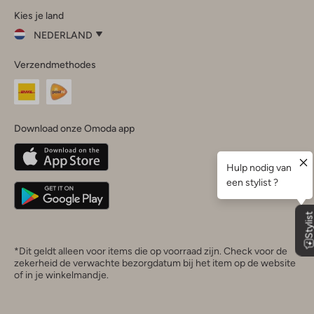
Kies je land
Instagram
Facebook
TikTok
LinkedIn
YouTube
NEDERLAND
Kies
Verzendmethodes
je
Sluit
land
Nederland
België
(Nederlands)
Download onze Omoda app
Belgique
(Français)
Deutschland
*Dit geldt alleen voor items die op voorraad zijn. Check voor de
zekerheid de verwachte bezorgdatum bij het item op de website
of in je winkelmandje.