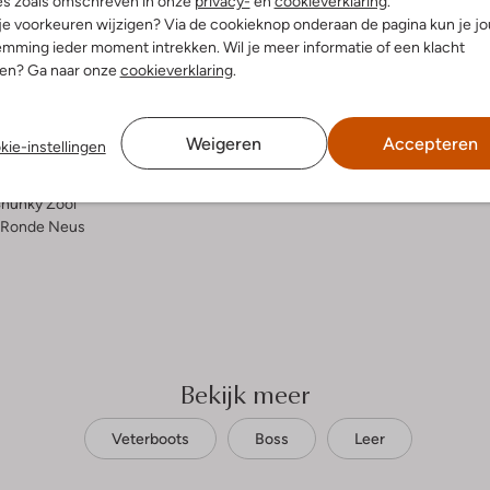
es zoals omschreven in onze
privacy-
en
cookieverklaring
.
 je voorkeuren wijzigen? Via de cookieknop onderaan de pagina kun je j
elling & Pasvorm
mming ieder moment intrekken. Wil je meer informatie of een klacht
nen? Ga naar onze
cookieverklaring
.
uitenkant:
Leer
innenkant:
Textiel
Weigeren
Accepteren
kie-instellingen
ol:
Rubber
g:
Rits
hunky Zool
Ronde Neus
Bekijk meer
Veterboots
Boss
Leer