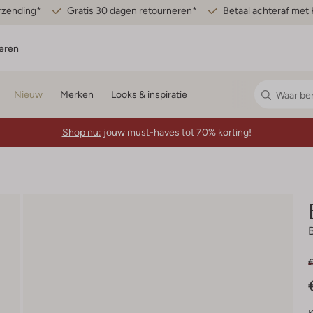
erzending*
Gratis 30 dagen retourneren*
Betaal achteraf met 
eren
Nieuw
Merken
Looks & inspiratie
Shop nu:
jouw must-haves tot 70% korting!