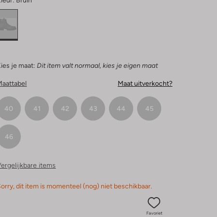
leur:
Bruin
ies je maat:
Dit item valt normaal, kies je eigen maat
Maattabel
Maat uitverkocht?
40
41
42
43
44
45
46
ergelijkbare items
orry, dit item is momenteel (nog) niet beschikbaar.
Favoriet