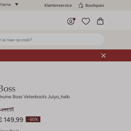
Klarna
Klantenservice
Boutiques
Boss
Bruine Boss Veterboots Julyo_halb
€ 299,95
€ 149,99
-50%