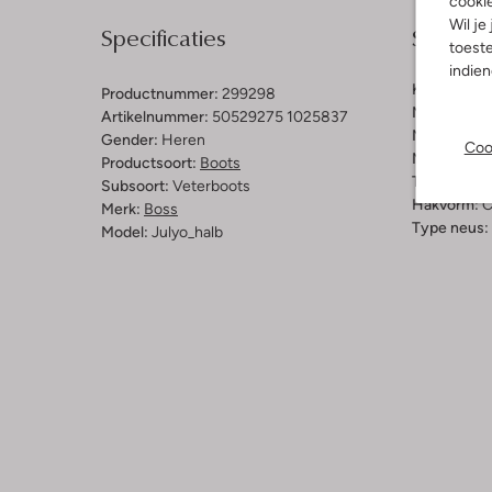
cooki
Wil je
Specificaties
Samenst
toeste
indie
Kleur:
Bruin
Productnummer:
299298
Materiaal b
Artikelnummer:
50529275 1025837
Materiaal b
Gender:
Heren
Coo
Materiaal zo
Productsoort:
Boots
Type sluitin
Subsoort:
Veterboots
Hakvorm:
C
Merk:
Boss
Type neus:
Model:
Julyo_halb