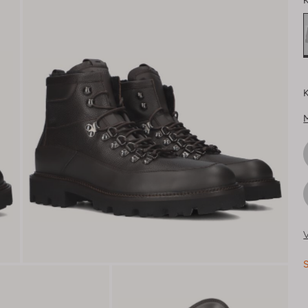
K
K
V
S