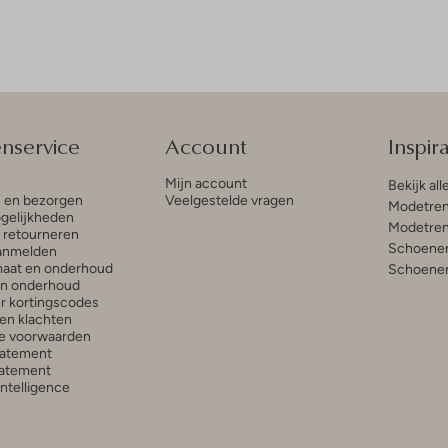
enservice
Account
Inspira
Mijn account
Bekijk all
n en bezorgen
Veelgestelde vragen
Modetren
gelijkheden
Modetren
n retourneren
Schoenen
anmelden
aat en onderhoud
Schoenen
en onderhoud
r kortingscodes
en klachten
e voorwaarden
tatement
atement
 Intelligence