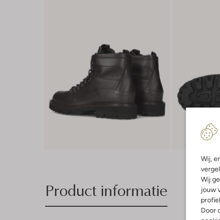
Wij, e
vergel
Wij ge
Product informatie
jouw v
profie
Door o