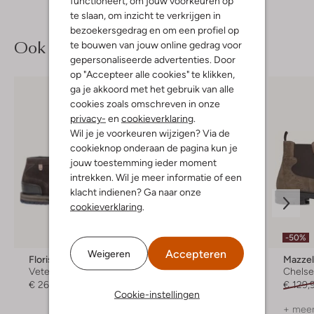
functioneert, om jouw voorkeuren op
te slaan, om inzicht te verkrijgen in
bezoekersgedrag en om een profiel op
Ook iets voor jou?
te bouwen van jouw online gedrag voor
gepersonaliseerde advertenties. Door
op "Accepteer alle cookies" te klikken,
ga je akkoord met het gebruik van alle
cookies zoals omschreven in onze
privacy-
en
cookieverklaring
.
Wil je je voorkeuren wijzigen? Via de
cookieknop onderaan de pagina kun je
jouw toestemming ieder moment
intrekken. Wil je meer informatie of een
klacht indienen? Ga naar onze
cookieverklaring
.
-70%
-50%
Accepteren
Weigeren
Floris Van Bommel
Stefano Lauran
Mazzel
Veterboots
Veterboots
Chelse
€ 269,99
€ 249,95
€ 74,99
€ 129,
Cookie-instellingen
+ meer kleuren
+ meer