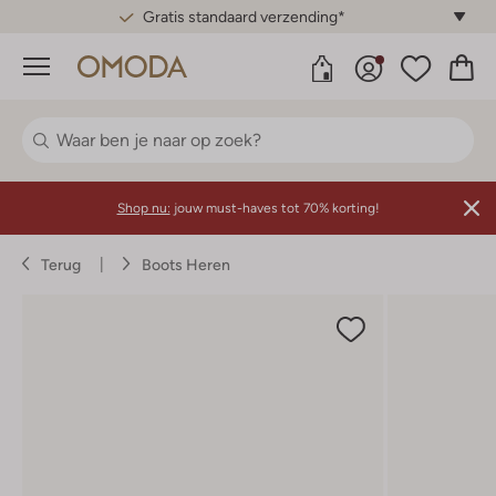
Gratis standaard verzending*
Menu
Shop nu:
jouw must-haves tot 70% korting!
Terug
Boots Heren