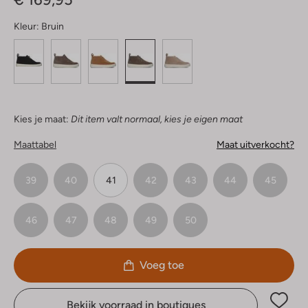
Kleur:
Bruin
Kies je maat:
Dit item valt normaal, kies je eigen maat
Maattabel
Maat uitverkocht?
39
40
41
42
43
44
45
46
47
48
49
50
Voeg toe
Bekijk voorraad in boutiques