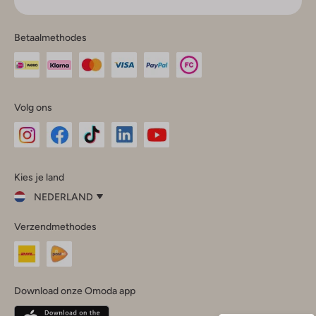
Betaalmethodes
Volg ons
Omoda
Omoda
Omoda
Omoda
Omoda
Kies je land
Instagram
Facebook
TikTok
LinkedIn
YouTube
NEDERLAND
Kies
Verzendmethodes
je
Sluit
land
Nederland
België
(Nederlands)
Download onze Omoda app
Belgique
(Français)