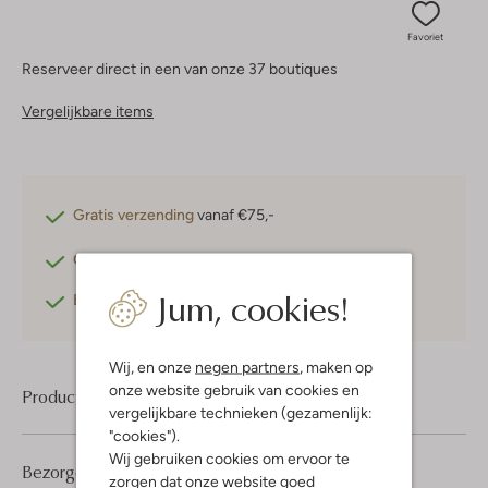
Favoriet
Reserveer direct in een van onze 37 boutiques
Vergelijkbare items
Gratis verzending
vanaf €75,-
Gratis retourneren
binnen 30 dagen*
Jum, cookies!
Betaal achteraf
met Klarna
Wij, en onze
negen partners
, maken op
onze website gebruik van cookies en
Product informatie
vergelijkbare technieken (gezamenlijk:
"cookies").
Wij gebruiken cookies om ervoor te
Bezorgen & retourneren
zorgen dat onze website goed