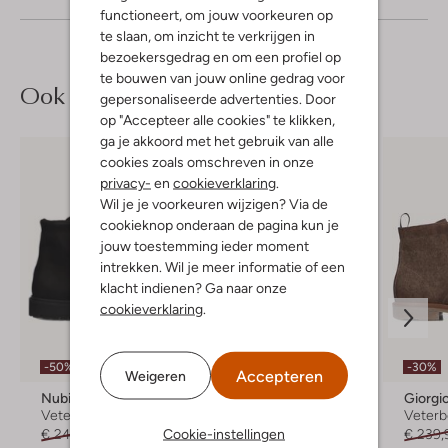
functioneert, om jouw voorkeuren op
te slaan, om inzicht te verkrijgen in
bezoekersgedrag en om een profiel op
te bouwen van jouw online gedrag voor
Ook iets voor jou?
gepersonaliseerde advertenties. Door
op "Accepteer alle cookies" te klikken,
ga je akkoord met het gebruik van alle
cookies zoals omschreven in onze
privacy-
en
cookieverklaring
.
Wil je je voorkeuren wijzigen? Via de
cookieknop onderaan de pagina kun je
jouw toestemming ieder moment
intrekken. Wil je meer informatie of een
klacht indienen? Ga naar onze
cookieverklaring
.
-50%
-30%
Accepteren
Weigeren
Nubikk
Mazzeltov
Giorgi
Veterboots
Veterboots
Veterb
Cookie-instellingen
€ 249,95
€ 124,99
€ 129,95
€ 239,