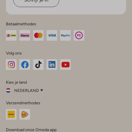
Betaalmethodes
Volg ons
Omoda
Omoda
Omoda
Omoda
Omoda
Kies je land
Instagram
Facebook
TikTok
LinkedIn
YouTube
NEDERLAND
Kies
Verzendmethodes
je
Sluit
land
Nederland
België
(Nederlands)
Download onze Omoda app