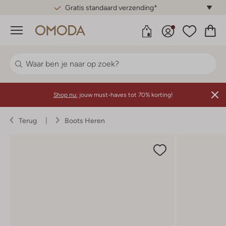
Gratis standaard verzending*
Menu
Shop nu:
jouw must-haves tot 70% korting!
Terug
Boots Heren