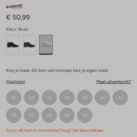
€ 169,95
€ 50,99
Kleur:
Bruin
Kies je maat:
Dit item valt normaal, kies je eigen maat
Maattabel
Maat uitverkocht?
39
40
41
42
43
44
45
46
47
48
49
50
Sorry, dit item is momenteel (nog) niet beschikbaar.