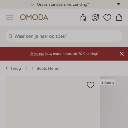
Gratis standaard verzending*
Menu
Shop nu:
jouw must-haves tot 70% korting!
Terug
Boots Heren
3 items