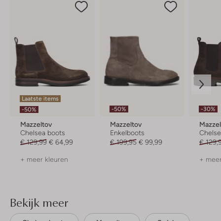
Laatste items
-50%
-30%
-50%
Mazzeltov
Mazzeltov
Mazzel
Chelsea boots
Enkelboots
Chelse
€ 129,99
€ 64,99
€ 199,95
€ 99,99
€ 129,
+ meer kleuren
+ meer
Bekijk meer