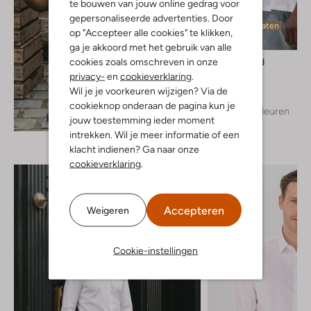
te bouwen van jouw online gedrag voor
gepersonaliseerde advertenties. Door
Laatste maten
op "Accepteer alle cookies" te klikken,
ga je akkoord met het gebruik van alle
cookies zoals omschreven in onze
Woodbird
T-shirt
privacy-
en
cookieverklaring
.
€ 39,99
Wil je je voorkeuren wijzigen? Via de
cookieknop onderaan de pagina kun je
+ meer kleuren
Ontdek de look
jouw toestemming ieder moment
intrekken. Wil je meer informatie of een
klacht indienen? Ga naar onze
cookieverklaring
.
Accepteren
Weigeren
Cookie-instellingen