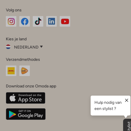
Volg ons
Omoda
Omoda
Omoda
Omoda
Omoda
Kies je land
Instagram
Facebook
TikTok
LinkedIn
YouTube
NEDERLAND
Kies
Verzendmethodes
je
Sluit
land
Nederland
België
(Nederlands)
Download onze Omoda app
Belgique
(Français)
Deutschland