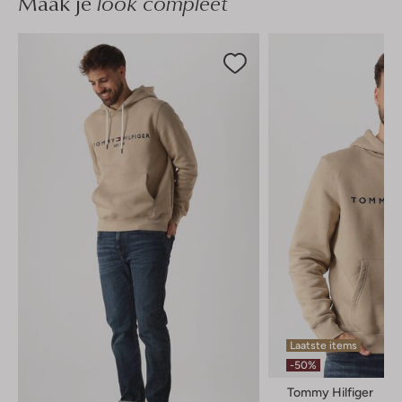
Maak je
look compleet
Laatste items
-50%
Tommy Hilfiger