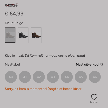
€ 129,99
€ 64,99
Kleur:
Beige
Kies je maat:
Dit item valt normaal, kies je eigen maat
Maattabel
Maat uitverkocht?
40
41
42
43
44
45
46
Sorry, dit item is momenteel (nog) niet beschikbaar.
Favoriet