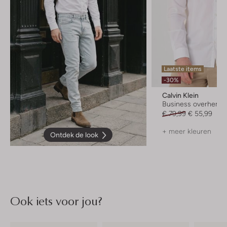
Laatste items
-30%
Calvin Klein
Business overhemd
€ 79,99
€ 55,99
+ meer kleuren
Ontdek de look
Ook iets voor jou?