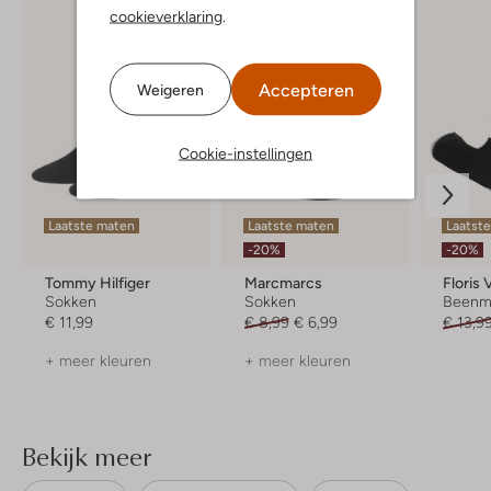
cookieverklaring
.
Accepteren
Weigeren
Cookie-instellingen
Laatste maten
Laatste maten
Laatst
-20%
-20%
Tommy Hilfiger
Marcmarcs
Floris
Sokken
Sokken
Beenm
€ 11,99
€ 8,99
€ 6,99
€ 13,9
+ meer kleuren
+ meer kleuren
Bekijk meer