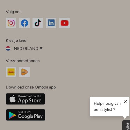
Volg ons
Omoda
Omoda
Omoda
Omoda
Omoda
Kies je land
Instagram
Facebook
TikTok
LinkedIn
YouTube
NEDERLAND
Kies
Verzendmethodes
je
Sluit
land
Nederland
België
(Nederlands)
Download onze Omoda app
Belgique
(Français)
Deutschland