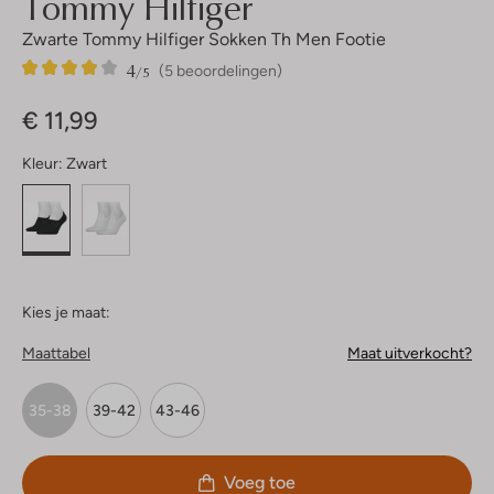
Tommy Hilfiger
Zwarte Tommy Hilfiger Sokken Th Men Footie
4
5
4
/5
(5 beoordelingen)
Sterren
€ 11,99
Kleur:
Zwart
Kies je maat:
Maattabel
Maat uitverkocht?
35-38
39-42
43-46
Voeg toe