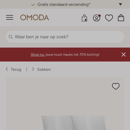
Gratis standaard verzending*
Menu
Shop nu:
jouw must-haves tot 70% korting!
Terug
Sokken