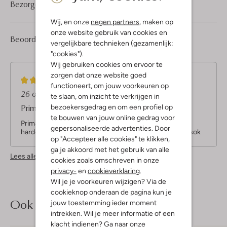
Bezorgen & retourneren
Wij, en onze
negen partners
, maken op
onze website gebruik van cookies en
5
4
Beoordelingen
(5)
4
/5
vergelijkbare technieken (gezamenlijk:
Sterren
"cookies").
Wij gebruiken cookies om ervoor te
zorgen dat onze website goed
3
(3)
functioneert, om jouw voorkeuren op
S
26 oktober 2024
door Erwin Verschoor
te slaan, om inzicht te verkrijgen in
t
Prima sneakersok
bezoekersgedrag en om een profiel op
e
te bouwen van jouw online gedrag voor
r
Prima sneaker sok, enige nadeel zijnvwrg dun. Niet op
gepersonaliseerde advertenties. Door
r
harde vloer lopen. Slijten dan erg snel.rnVerder prima sok
op "Accepteer alle cookies" te klikken,
e
ga je akkoord met het gebruik van alle
n
Lees alle beoordelingen
cookies zoals omschreven in onze
privacy-
en
cookieverklaring
.
Wil je je voorkeuren wijzigen? Via de
cookieknop onderaan de pagina kun je
Ook iets voor jou?
jouw toestemming ieder moment
intrekken. Wil je meer informatie of een
klacht indienen? Ga naar onze