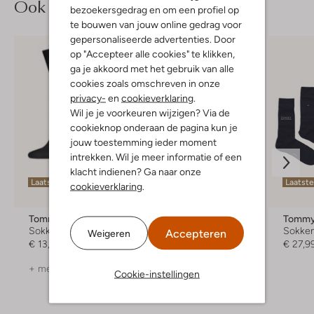
Ook iets voor jou?
bezoekersgedrag en om een profiel op
te bouwen van jouw online gedrag voor
gepersonaliseerde advertenties. Door
op "Accepteer alle cookies" te klikken,
ga je akkoord met het gebruik van alle
cookies zoals omschreven in onze
privacy-
en
cookieverklaring
.
Wil je je voorkeuren wijzigen? Via de
cookieknop onderaan de pagina kun je
jouw toestemming ieder moment
intrekken. Wil je meer informatie of een
klacht indienen? Ga naar onze
Laatste maten
Laatste maten
Laatst
cookieverklaring
.
Tommy Hilfiger
Tommy Hilfiger
Tommy 
Sokken
Sokken
Sokke
Accepteren
Weigeren
€ 13,99
€ 27,99
€ 27,9
+ meer kleuren
Cookie-instellingen