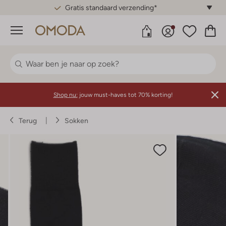
Gratis standaard verzending*
Menu
Shop nu:
jouw must-haves tot 70% korting!
Terug
Sokken