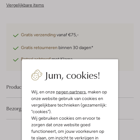
Vergelijkbare items
Gratis verzending
vanaf €75,-
Gratis retourneren
binnen 30 dagen*
Betaal achteraf
met Klarna
Jum, cookies!
Product informatie
Wij, en onze
negen partners
, maken op
onze website gebruik van cookies en
vergelijkbare technieken (gezamenlijk:
Bezorgen & retourneren
"cookies").
Wij gebruiken cookies om ervoor te
zorgen dat onze website goed
functioneert, om jouw voorkeuren op
te slaan, om inzicht te verkrijgen in