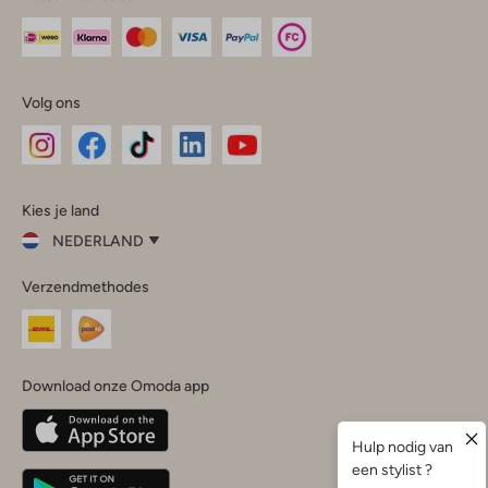
Volg ons
Omoda
Omoda
Omoda
Omoda
Omoda
Kies je land
Instagram
Facebook
TikTok
LinkedIn
YouTube
NEDERLAND
Kies
Verzendmethodes
je
Sluit
land
Nederland
België
(Nederlands)
Download onze Omoda app
Belgique
(Français)
Deutschland