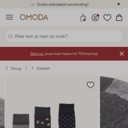
Gratis standaard verzending*
Menu
Shop nu:
jouw must-haves tot 70% korting!
Terug
Sokken