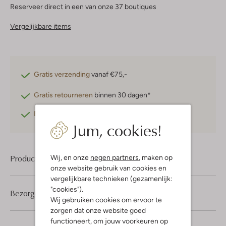
Reserveer direct in een van onze 37 boutiques
Vergelijkbare items
Gratis verzending
vanaf €75,-
Gratis retourneren
binnen 30 dagen*
Betaal achteraf
met Klarna
Jum, cookies!
Product informatie
Wij, en onze
negen partners
, maken op
onze website gebruik van cookies en
vergelijkbare technieken (gezamenlijk:
"cookies").
Bezorgen & retourneren
Wij gebruiken cookies om ervoor te
zorgen dat onze website goed
functioneert, om jouw voorkeuren op