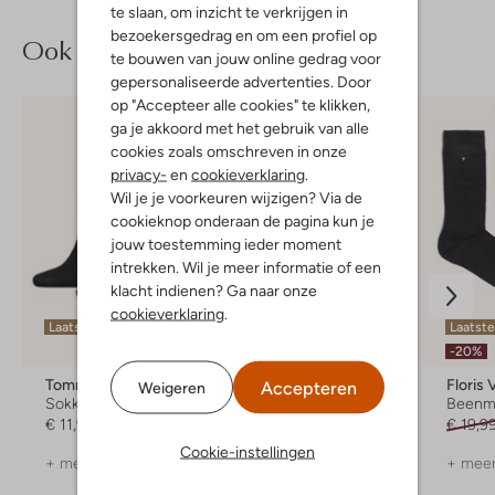
te slaan, om inzicht te verkrijgen in
bezoekersgedrag en om een profiel op
Ook iets voor jou?
te bouwen van jouw online gedrag voor
gepersonaliseerde advertenties. Door
op "Accepteer alle cookies" te klikken,
ga je akkoord met het gebruik van alle
cookies zoals omschreven in onze
privacy-
en
cookieverklaring
.
Wil je je voorkeuren wijzigen? Via de
cookieknop onderaan de pagina kun je
jouw toestemming ieder moment
intrekken. Wil je meer informatie of een
klacht indienen? Ga naar onze
cookieverklaring
.
Laatste maten
Laatste maten
Laatst
-20%
-20%
Tommy Hilfiger
Floris Van Bommel
Floris
Accepteren
Weigeren
Sokken
Sokken
Beenm
€ 11,99
€ 14,99
€ 11,99
€ 19,9
Cookie-instellingen
+ meer kleuren
+ meer kleuren
+ meer