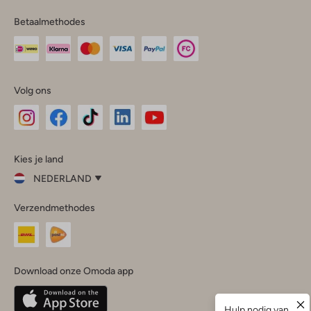
Betaalmethodes
Volg ons
Omoda
Omoda
Omoda
Omoda
Omoda
Kies je land
Instagram
Facebook
TikTok
LinkedIn
YouTube
NEDERLAND
Kies
Verzendmethodes
je
Sluit
land
Nederland
België
(Nederlands)
Download onze Omoda app
Belgique
(Français)
Deutschland