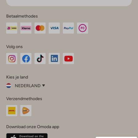
Betaalmethodes
Volg ons
Omoda
Omoda
Omoda
Omoda
Omoda
Kies je land
Instagram
Facebook
TikTok
LinkedIn
YouTube
NEDERLAND
Kies
Verzendmethodes
je
Sluit
land
Nederland
België
(Nederlands)
Download onze Omoda app
Belgique
(Français)