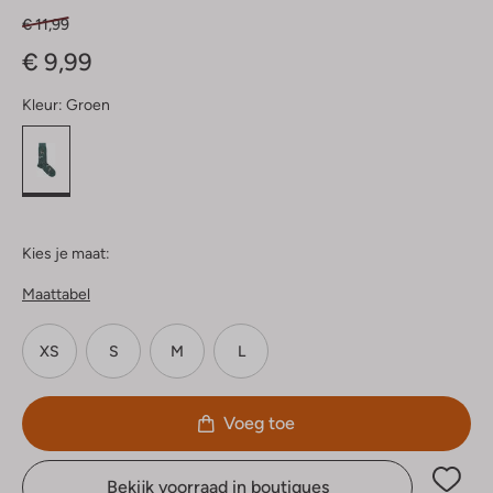
€ 11,99
€ 9,99
Kleur:
Groen
Kies je maat:
Maattabel
XS
S
M
L
Voeg toe
Bekijk voorraad in boutiques