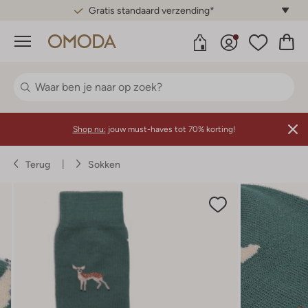
Gratis standaard verzending*
Menu
Shop nu:
jouw must-haves tot 70% korting!
Terug
Sokken