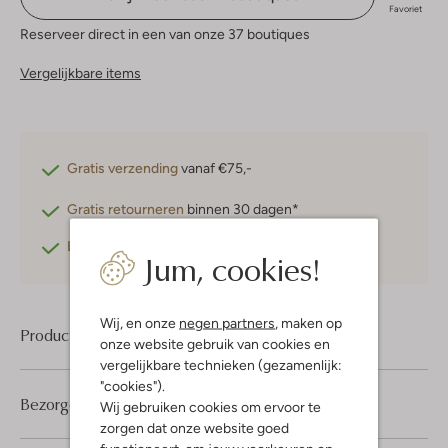
Favoriet
Reserveer direct in een van onze 37 boutiques
Vergelijkbare items
Gratis verzending
vanaf €75,-
Gratis retourneren
binnen 30 dagen*
Betaal achteraf
met Klarna
Jum, cookies!
Wij, en onze
negen partners
, maken op
Product informatie
onze website gebruik van cookies en
vergelijkbare technieken (gezamenlijk:
"cookies").
Bezorgen & retourneren
Wij gebruiken cookies om ervoor te
zorgen dat onze website goed