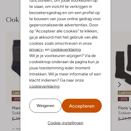
functioneert, om jouw voorkeuren op
te slaan, om inzicht te verkrijgen in
bezoekersgedrag en om een profiel op
Ook iets voor jou?
te bouwen van jouw online gedrag voor
gepersonaliseerde advertenties. Door
op "Accepteer alle cookies" te klikken,
ga je akkoord met het gebruik van alle
cookies zoals omschreven in onze
privacy-
en
cookieverklaring
.
Wil je je voorkeuren wijzigen? Via de
cookieknop onderaan de pagina kun je
jouw toestemming ieder moment
intrekken. Wil je meer informatie of een
klacht indienen? Ga naar onze
cookieverklaring
.
Laatste maten
Laatste maten
Laatst
-20%
-20%
Accepteren
Weigeren
Marcmarcs
Tommy Hilfiger
Floris
Sokken
Sokken
Sokke
€ 10,99
€ 8,99
€ 27,99
€ 24,9
Cookie-instellingen
+ meer kleuren