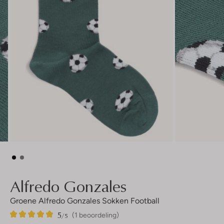
Alfredo Gonzales
Groene Alfredo Gonzales Sokken Football
5
1
5
/5
(1 beoordeling)