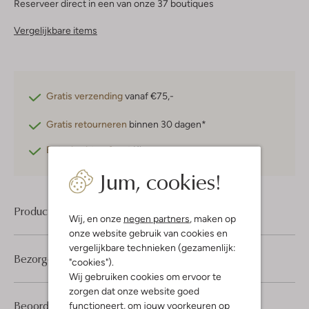
Reserveer direct in een van onze 37 boutiques
Vergelijkbare items
Gratis verzending
vanaf €75,-
Gratis retourneren
binnen 30 dagen*
Betaal achteraf
met Klarna
Jum, cookies!
Product informatie
Wij, en onze
negen partners
, maken op
onze website gebruik van cookies en
vergelijkbare technieken (gezamenlijk:
Bezorgen & retourneren
"cookies").
Wij gebruiken cookies om ervoor te
zorgen dat onze website goed
1
5
Beoordelingen
(1)
functioneert, om jouw voorkeuren op
5