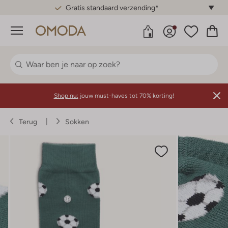
Gratis standaard verzending*
Menu
Shop nu:
jouw must-haves tot 70% korting!
Terug
Sokken