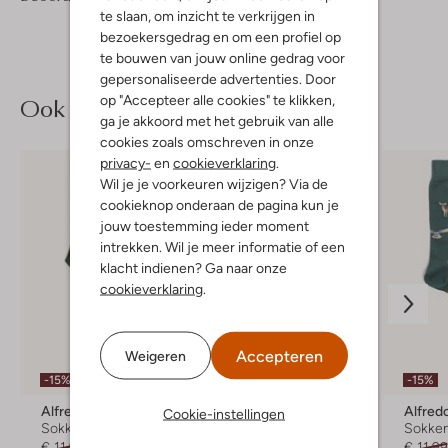
/5
Sterren
te slaan, om inzicht te verkrijgen in
bezoekersgedrag en om een profiel op
te bouwen van jouw online gedrag voor
gepersonaliseerde advertenties. Door
Ook iets voor jou?
op "Accepteer alle cookies" te klikken,
ga je akkoord met het gebruik van alle
cookies zoals omschreven in onze
privacy-
en
cookieverklaring
.
Wil je je voorkeuren wijzigen? Via de
cookieknop onderaan de pagina kun je
jouw toestemming ieder moment
intrekken. Wil je meer informatie of een
klacht indienen? Ga naar onze
cookieverklaring
.
Accepteren
Weigeren
Laatste maten
-15%
-15%
-15%
Alfredo Gonzales
Alfredo Gonzales
Alfred
Cookie-instellingen
Sokken
Sokken
Sokke
€ 11,99
€ 9,99
€ 11,99
€ 9,99
€ 11,9