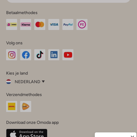
Betaalmethodes
Volg ons
Omoda
Omoda
Omoda
Omoda
Omoda
Kies je land
Instagram
Facebook
TikTok
LinkedIn
YouTube
NEDERLAND
Kies
Verzendmethodes
je
Sluit
land
Nederland
België
(Nederlands)
Download onze Omoda app
Belgique
(Français)