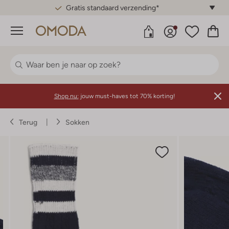
Gratis standaard verzending*
Menu
Shop nu:
jouw must-haves tot 70% korting!
Terug
Sokken