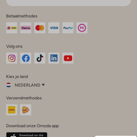
Betaalmethodes
Volg ons
Omoda
Omoda
Omoda
Omoda
Omoda
Kies je land
Instagram
Facebook
TikTok
LinkedIn
YouTube
NEDERLAND
Kies
Verzendmethodes
je
Sluit
land
Nederland
België
(Nederlands)
Download onze Omoda app
Belgique
(Français)