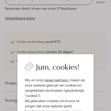
Favoriet
Reserveer direct in een van onze 37 boutiques
Vergelijkbare items
Gratis verzending
vanaf €75,-
Gratis retourneren
binnen 30 dagen*
Betaal achteraf
met Klarna
Jum, cookies!
Wij, en onze
negen partners
, maken op
Product informatie
onze website gebruik van cookies en
vergelijkbare technieken (gezamenlijk:
"cookies").
Bezorgen & retourneren
Wij gebruiken cookies om ervoor te
zorgen dat onze website goed