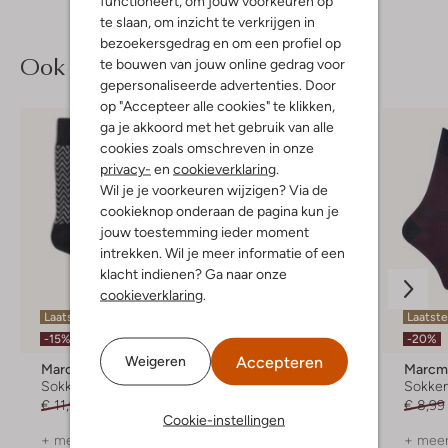
functioneert, om jouw voorkeuren op
te slaan, om inzicht te verkrijgen in
bezoekersgedrag en om een profiel op
Ook iets voor jou?
te bouwen van jouw online gedrag voor
gepersonaliseerde advertenties. Door
op "Accepteer alle cookies" te klikken,
ga je akkoord met het gebruik van alle
cookies zoals omschreven in onze
privacy-
en
cookieverklaring
.
Wil je je voorkeuren wijzigen? Via de
cookieknop onderaan de pagina kun je
jouw toestemming ieder moment
intrekken. Wil je meer informatie of een
klacht indienen? Ga naar onze
cookieverklaring
.
Laatste maten
Laatste maten
Laatst
-15%
-20%
-20%
Accepteren
Weigeren
Marcmarcs
Marcmarcs
Marcm
Sokken
Sokken
Sokke
€ 11,99
€ 9,99
€ 10,99
€ 8,99
€ 8,99
Cookie-instellingen
+ meer kleuren
+ meer kleuren
+ meer