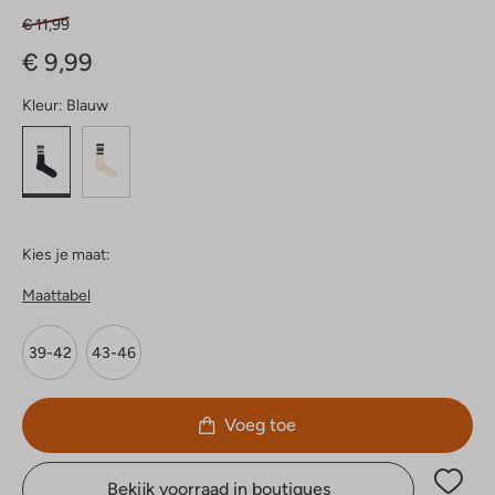
€ 11,99
€ 9,99
Kleur:
Blauw
Kies je maat:
Maattabel
39-42
43-46
Voeg toe
Bekijk voorraad in boutiques