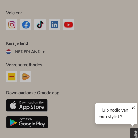
Volg ons
Omoda
Omoda
Omoda
Omoda
Omoda
Kies je land
Instagram
Facebook
TikTok
LinkedIn
YouTube
NEDERLAND
Kies
Verzendmethodes
je
Sluit
land
Nederland
België
(Nederlands)
Download onze Omoda app
Belgique
(Français)
Deutschland