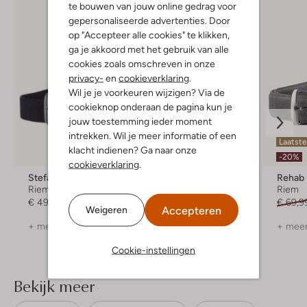
te bouwen van jouw online gedrag voor
gepersonaliseerde advertenties. Door
op "Accepteer alle cookies" te klikken,
ga je akkoord met het gebruik van alle
cookies zoals omschreven in onze
privacy-
en
cookieverklaring
.
Wil je je voorkeuren wijzigen? Via de
cookieknop onderaan de pagina kun je
jouw toestemming ieder moment
intrekken. Wil je meer informatie of een
Laatste maten
Laatst
klacht indienen? Ga naar onze
-20%
-20%
cookieverklaring
.
Stefano Lauran
Officine Napoli
Rehab
Riem
Riem
Riem
€ 49,99
€ 49,95
€ 39,99
€ 69,9
Accepteren
Weigeren
+ meer kleuren
+ meer kleuren
+ meer
Cookie-instellingen
Bekijk meer