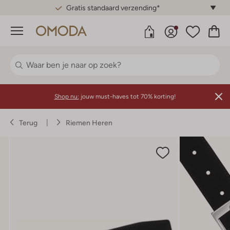
Gratis standaard verzending*
Menu
Shop nu:
jouw must-haves tot 70% korting!
Terug
Riemen Heren