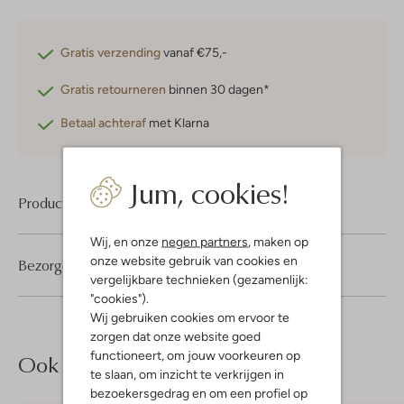
Gratis verzending
vanaf €75,-
Gratis retourneren
binnen 30 dagen*
Betaal achteraf
met Klarna
Jum, cookies!
Product informatie
Wij, en onze
negen partners
, maken op
onze website gebruik van cookies en
Bezorgen & retourneren
vergelijkbare technieken (gezamenlijk:
"cookies").
Wij gebruiken cookies om ervoor te
zorgen dat onze website goed
functioneert, om jouw voorkeuren op
Ook iets voor jou?
te slaan, om inzicht te verkrijgen in
bezoekersgedrag en om een profiel op