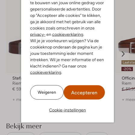
te bouwen van jouw online gedrag voor
gepersonaliseerde advertenties. Door
op "Accepteer alle cookies" te klikken,
ga je akkoord met het gebruik van alle
cookies zoals omschreven in onze
privacy-
en
cookieverklaring
.
Wil je je voorkeuren wijzigen? Via de
cookieknop onderaan de pagina kun je
jouw toestemming ieder moment
intrekken. Wil je meer informatie of een
Laatst
klacht indienen? Ga naar onze
-20%
cookieverklaring
.
Stefano Lauran
Stefano Lauran
Offici
Riem
Riem
Riem
€ 59,95
€ 49,99
€ 59,9
Accepteren
Weigeren
+ meer kleuren
+ meer kleuren
+ meer
Cookie-instellingen
Bekijk meer