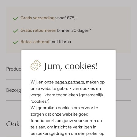
Gratis verzending
vanaf €75,-
Gratis retourneren
binnen 30 dagen*
Betaal achteraf
met Klarna
Jum, cookies!
Product informatie
Wij, en onze
negen partners
, maken op
onze website gebruik van cookies en
Bezorgen & retourneren
vergelijkbare technieken (gezamenlijk:
"cookies").
Wij gebruiken cookies om ervoor te
zorgen dat onze website goed
functioneert, om jouw voorkeuren op
Ook iets voor jou?
te slaan, om inzicht te verkrijgen in
bezoekersgedrag en om een profiel op