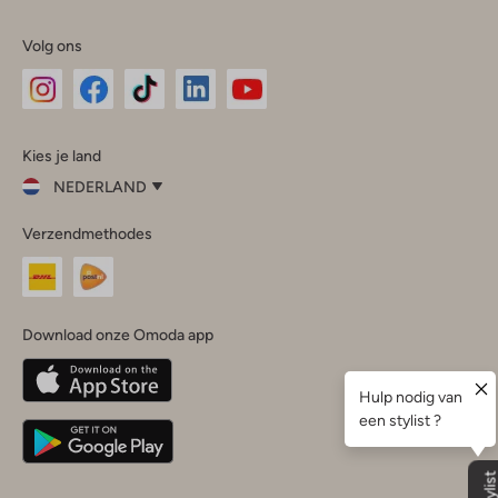
Volg ons
Omoda
Omoda
Omoda
Omoda
Omoda
Kies je land
Instagram
Facebook
TikTok
LinkedIn
YouTube
NEDERLAND
Kies
Verzendmethodes
je
Sluit
land
Nederland
België
(Nederlands)
Download onze Omoda app
Belgique
(Français)
Deutschland