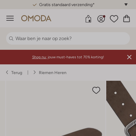
Gratis standaard verzending*
Menu
Shop nu:
jouw must-haves tot 70% korting!
Terug
Riemen Heren