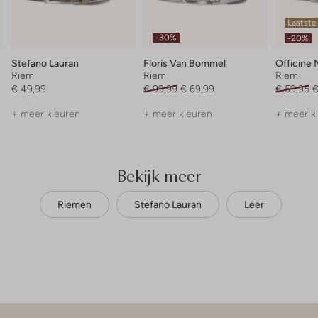
Laatste
-30%
-20%
Stefano Lauran
Floris Van Bommel
Officine 
Riem
Riem
Riem
€ 49,99
€ 99,99
€ 69,99
€ 59,95
€
+ meer kleuren
+ meer kleuren
+ meer k
Bekijk meer
Riemen
Stefano Lauran
Leer