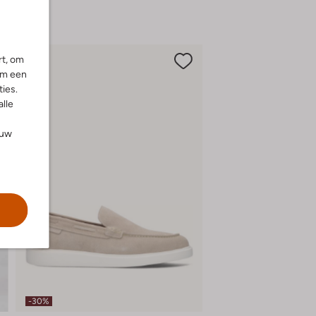
rt, om
om een
ies.
alle
ouw
-30%