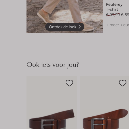
Peuterey
T-shirt
€ 99,99
€ 59
+ meer kleu
Ontdek de look
Ook iets voor jou?