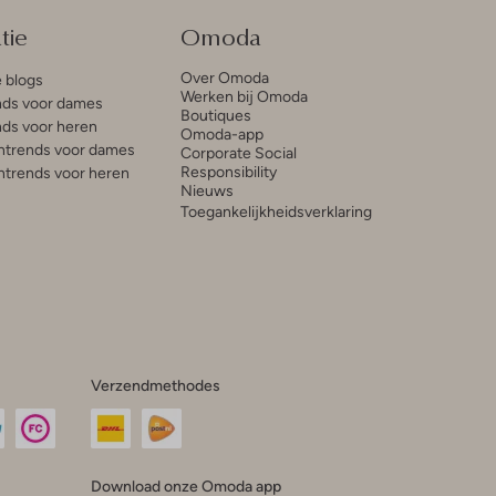
tie
Omoda
Over Omoda
e blogs
Werken bij Omoda
ds voor dames
Boutiques
ds voor heren
Omoda-app
trends voor dames
Corporate Social
Responsibility
trends voor heren
Nieuws
Toegankelijkheidsverklaring
Verzendmethodes
Download onze Omoda app