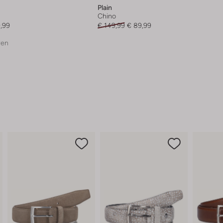
Plain
Chino
,99
€ 149,99
€ 89,99
ren