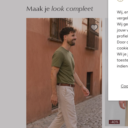
Maak je
look compleet
Wij, e
vergel
Wij ge
jouw v
profie
Door o
cooki
Wil je
toeste
indie
Coo
-40%