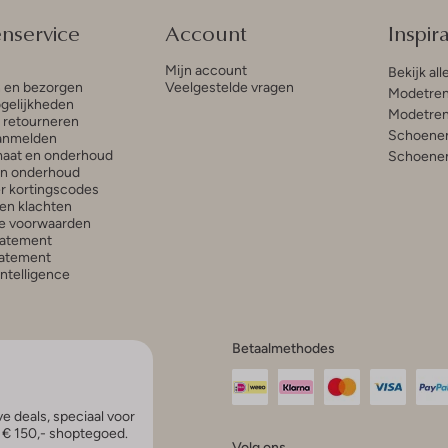
enservice
Account
Inspira
Mijn account
Bekijk all
n en bezorgen
Veelgestelde vragen
Modetren
gelijkheden
Modetren
n retourneren
Schoenen
anmelden
aat en onderhoud
Schoenen
en onderhoud
r kortingscodes
en klachten
e voorwaarden
tatement
atement
 Intelligence
Betaalmethodes
e deals, speciaal voor
p € 150,- shoptegoed.
Volg ons