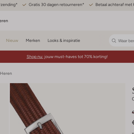
erzending*
Gratis 30 dagen retourneren*
Betaal achteraf met 
eren
Nieuw
Merken
Looks & inspiratie
Shop nu:
jouw must-haves tot 70% korting!
 Heren