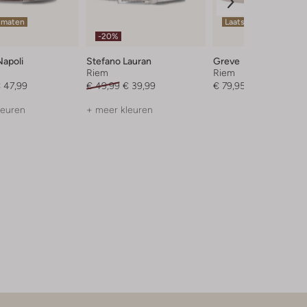
 maten
Laatste item
-20%
Napoli
Stefano Lauran
Greve
Riem
Riem
 47,99
€ 49,99
€ 39,99
€ 79,95
leuren
+ meer kleuren