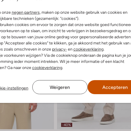
n onze
negen partners
, maken op onze website gebruik van cookies en
ijkbare technieken (gezamenlijk: "cookies").
bruiken cookies om ervoor te zorgen dat onze website goed functionee
oorkeuren op te slaan, om inzicht te verkrijgen in bezoekersgedrag en 
l op te bouwen van jouw online gedrag voor gepersonaliseerde advertent
p "Accepteer alle cookies" te klikken, ga je akkoord met het gebruik van 
es zoals omschreven in onze
privacy-
en
cookieverklaring
.
 je voorkeuren wijzigen? Via de cookieknop onderaan de pagina kun je j
mming ieder moment intrekken. Wil je meer informatie of een klacht
nen? Ga naar onze
cookieverklaring
.
Weigeren
Accepteren
kie-instellingen
-40%