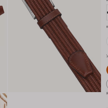
K
K
V
R