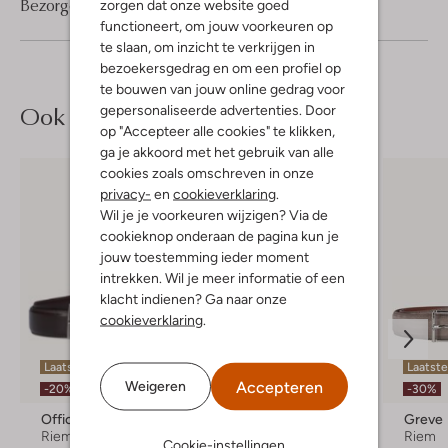
Bezorgen & retourneren
zorgen dat onze website goed
functioneert, om jouw voorkeuren op
te slaan, om inzicht te verkrijgen in
bezoekersgedrag en om een profiel op
te bouwen van jouw online gedrag voor
Ook iets voor jou?
gepersonaliseerde advertenties. Door
op "Accepteer alle cookies" te klikken,
ga je akkoord met het gebruik van alle
cookies zoals omschreven in onze
privacy-
en
cookieverklaring
.
Wil je je voorkeuren wijzigen? Via de
cookieknop onderaan de pagina kun je
jouw toestemming ieder moment
intrekken. Wil je meer informatie of een
klacht indienen? Ga naar onze
cookieverklaring
.
Laatste item
Laatste maten
Laatste
Accepteren
Weigeren
-20%
-30%
Officine Napoli
Magnanni
Greve
Riem
Riem
Riem
Cookie-instellingen