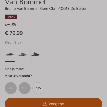
Van Bommel
Bruine Van Bommel Riem Cbm-10013 De Belter
-20%
€ 99,99
€ 79,99
Kleur:
Bruin
Kies je maat:
Maat uitverkocht?
95
105
115
Voeg toe