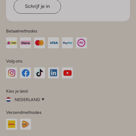
Schrijf je in
Betaalmethodes
Volg ons
Omoda
Omoda
Omoda
Omoda
Omoda
Kies je land
Instagram
Facebook
TikTok
LinkedIn
YouTube
NEDERLAND
Kies
Verzendmethodes
je
Sluit
land
Nederland