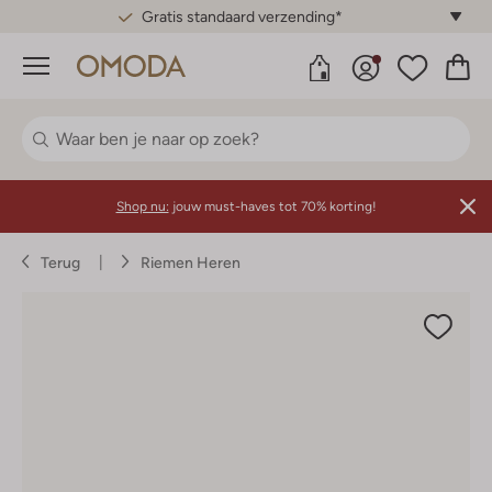
Gratis standaard verzending*
Menu
Shop nu:
jouw must-haves tot 70% korting!
Terug
Riemen Heren