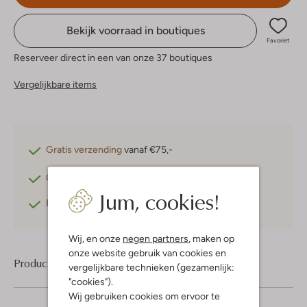
Bekijk voorraad in boutiques
Favoriet
Reserveer direct in een van onze 37 boutiques
Vergelijkbare items
Gratis verzending
vanaf €75,-
Gratis retourneren
binnen 30 dagen*
Jum, cookies!
Betaal achteraf
met Klarna
Wij, en onze
negen partners
, maken op
onze website gebruik van cookies en
Product informatie
vergelijkbare technieken (gezamenlijk:
"cookies").
Wij gebruiken cookies om ervoor te