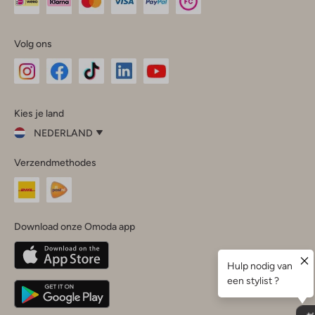
Volg ons
Omoda
Omoda
Omoda
Omoda
Omoda
Kies je land
Instagram
Facebook
TikTok
LinkedIn
YouTube
NEDERLAND
Kies
Verzendmethodes
je
Sluit
land
Nederland
België
(Nederlands)
Download onze Omoda app
Belgique
(Français)
Deutschland