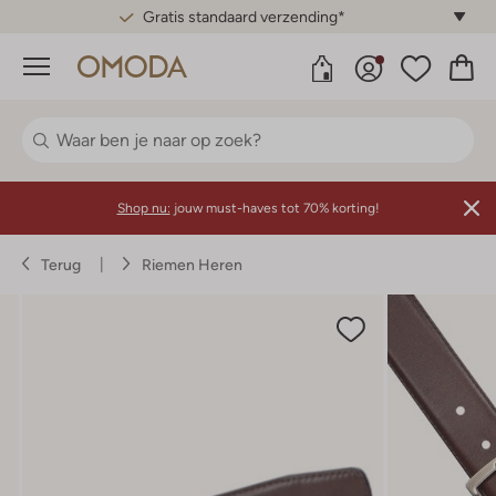
Gratis standaard verzending*
Menu
Shop nu:
jouw must-haves tot 70% korting!
Terug
Riemen Heren