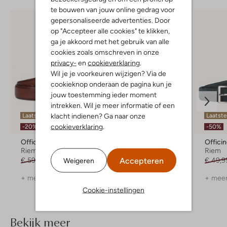
te bouwen van jouw online gedrag voor
gepersonaliseerde advertenties. Door
op "Accepteer alle cookies" te klikken,
ga je akkoord met het gebruik van alle
cookies zoals omschreven in onze
privacy-
en
cookieverklaring
.
Wil je je voorkeuren wijzigen? Via de
cookieknop onderaan de pagina kun je
jouw toestemming ieder moment
intrekken. Wil je meer informatie of een
klacht indienen? Ga naar onze
Laatste item
Laatste item
Laatste
cookieverklaring
.
-20%
-20%
-50%
Officine Napoli
Officine Napoli
Offici
Riem
Riem
Riem
Accepteren
Weigeren
€ 59,95
€ 47,99
€ 59,95
€ 47,99
€ 49,9
+ meer kleuren
+ meer kleuren
+ meer
Cookie-instellingen
Bekijk meer