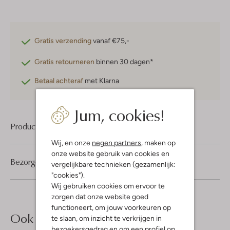
Gratis verzending
vanaf €75,-
Gratis retourneren
binnen 30 dagen*
Betaal achteraf
met Klarna
Jum, cookies!
Product informatie
Wij, en onze
negen partners
, maken op
onze website gebruik van cookies en
Bezorgen & retourneren
vergelijkbare technieken (gezamenlijk:
"cookies").
Wij gebruiken cookies om ervoor te
zorgen dat onze website goed
functioneert, om jouw voorkeuren op
Ook iets voor jou?
te slaan, om inzicht te verkrijgen in
bezoekersgedrag en om een profiel op