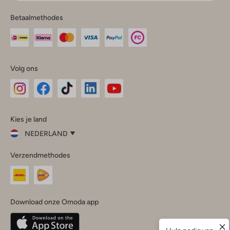
Betaalmethodes
Volg ons
Omoda
Omoda
Omoda
Omoda
Omoda
Kies je land
Instagram
Facebook
TikTok
LinkedIn
YouTube
NEDERLAND
Kies
Verzendmethodes
je
Sluit
land
Nederland
België
(Nederlands)
Download onze Omoda app
Belgique
(Français)
Deutschland