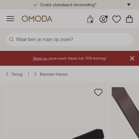
Gratis standaard verzending*
Menu
Shop nu:
jouw must-haves tot 70% korting!
Terug
Riemen Heren