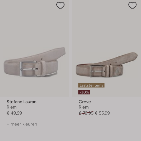
Laatste items
-30%
Stefano Lauran
Greve
Riem
Riem
€ 49,99
€ 79,95
€ 55,99
+ meer kleuren