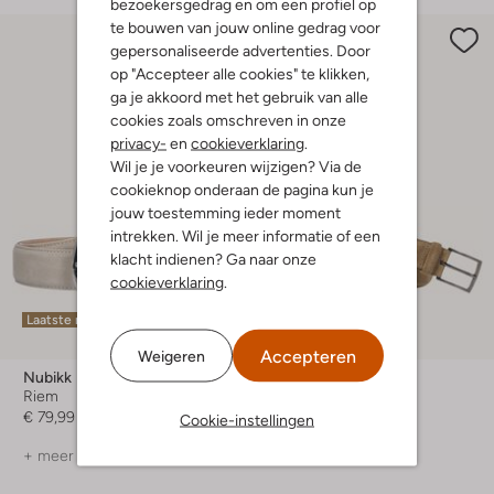
bezoekersgedrag en om een profiel op
te bouwen van jouw online gedrag voor
gepersonaliseerde advertenties. Door
op "Accepteer alle cookies" te klikken,
ga je akkoord met het gebruik van alle
cookies zoals omschreven in onze
privacy-
en
cookieverklaring
.
Wil je je voorkeuren wijzigen? Via de
cookieknop onderaan de pagina kun je
jouw toestemming ieder moment
intrekken. Wil je meer informatie of een
klacht indienen? Ga naar onze
cookieverklaring
.
Laatste maten
Laatste maten
-30%
Accepteren
Weigeren
Nubikk
Floris Van Bommel
Riem
Riem
€ 79,99
€ 99,99
€ 69,99
Cookie-instellingen
+ meer kleuren
+ meer kleuren