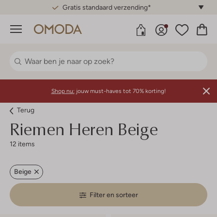
Gratis standaard verzending*
Menu
Shop nu:
jouw must-haves tot 70% korting!
Terug
Riemen Heren Beige
12 items
Beige
Filter en sorteer