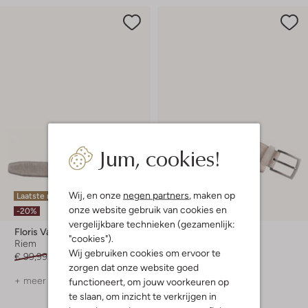
Jum, cookies!
Wij, en onze
negen partners
, maken op
Laatste maten
onze website gebruik van cookies en
-30%
-20%
vergelijkbare technieken (gezamenlijk:
Floris Van Bommel
Floris Van Bommel
"cookies").
Riem
Riem
Wij gebruiken cookies om ervoor te
€ 99,99
€ 79,99
€ 99,99
€ 69,99
zorgen dat onze website goed
+ meer kleuren
+ meer kleuren
functioneert, om jouw voorkeuren op
te slaan, om inzicht te verkrijgen in