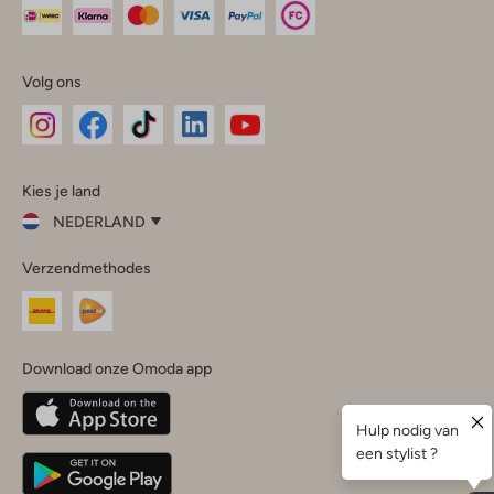
Volg ons
Omoda
Omoda
Omoda
Omoda
Omoda
Kies je land
Instagram
Facebook
TikTok
LinkedIn
YouTube
NEDERLAND
Kies
Verzendmethodes
je
Sluit
land
Nederland
België
(Nederlands)
Download onze Omoda app
Belgique
(Français)
Deutschland