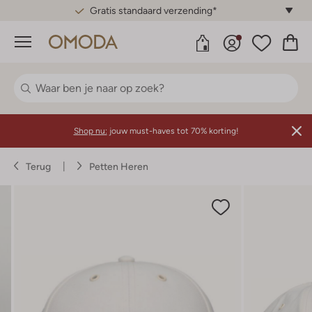
Gratis standaard verzending*
Menu
Shop nu:
jouw must-haves tot 70% korting!
Terug
Petten Heren