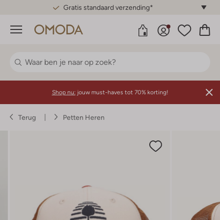
Gratis standaard verzending*
Menu
Shop nu:
jouw must-haves tot 70% korting!
Terug
Petten Heren