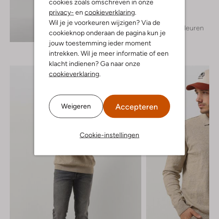
T-shirt
cookies zoals omschreven in onze
€ 24,99
privacy-
en
cookieverklaring
.
Wil je je voorkeuren wijzigen? Via de
+ meer kleuren
Ontdek de look
cookieknop onderaan de pagina kun je
jouw toestemming ieder moment
intrekken. Wil je meer informatie of een
klacht indienen? Ga naar onze
cookieverklaring
.
Accepteren
Weigeren
Cookie-instellingen