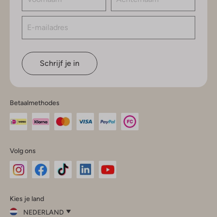
Schrijf je in
Betaalmethodes
Volg ons
Omoda
Omoda
Omoda
Omoda
Omoda
Kies je land
Instagram
Facebook
TikTok
LinkedIn
YouTube
NEDERLAND