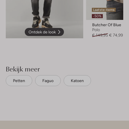
Laatste items
-50%
Butcher Of Blue
Polo
Ontdek de look
€ 149,95
€ 74,99
Bekijk meer
Petten
Faguo
Katoen