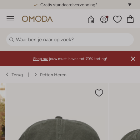
Gratis standaard verzending*
Menu
Shop nu:
jouw must-haves tot 70% korting!
Terug
Petten Heren