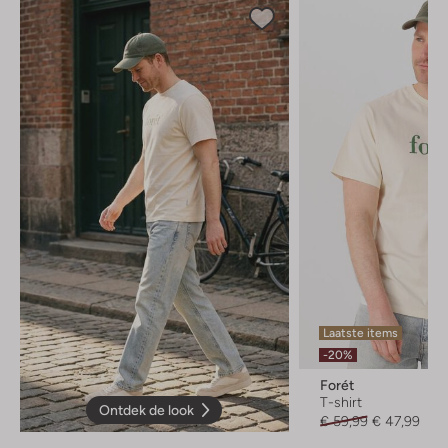
Laatste items
-20%
Forét
T-shirt
Ontdek de look
€ 59,99
€ 47,99