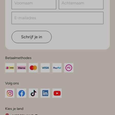
Schrijf je in
Betaalmethodes
Volg ons
Omoda
Omoda
Omoda
Omoda
Omoda
Kies je land
Instagram
Facebook
TikTok
LinkedIn
YouTube