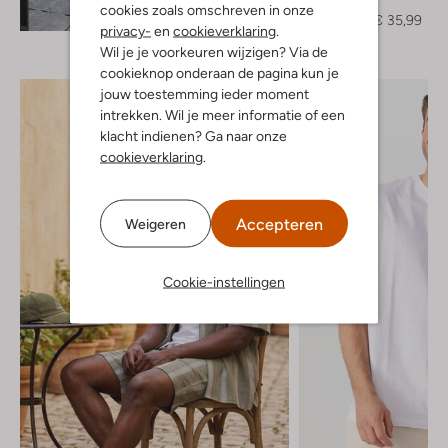
T-shirt
Ontdek de look
cookies zoals omschreven in onze
€ 44,99
€ 35,99
privacy-
en
cookieverklaring
.
Wil je je voorkeuren wijzigen? Via de
cookieknop onderaan de pagina kun je
jouw toestemming ieder moment
intrekken. Wil je meer informatie of een
klacht indienen? Ga naar onze
cookieverklaring
.
Accepteren
Weigeren
Cookie-instellingen