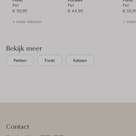
Forét
Pockies
Forét
Pet
Pet
Pet
€ 59,99
€ 44,99
€ 59,9
+ meer kleuren
+ meer
Bekijk meer
Petten
Forét
Katoen
Contact