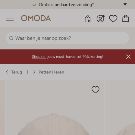
Gratis standaard verzending*
Menu
Shop nu:
jouw must-haves tot 70% korting!
Terug
Petten Heren