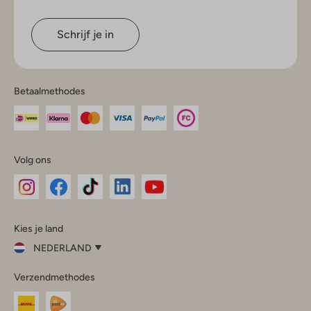
Schrijf je in
Betaalmethodes
Volg ons
Omoda
Omoda
Omoda
Omoda
Omoda
Kies je land
Instagram
Facebook
TikTok
LinkedIn
YouTube
NEDERLAND
Kies
Verzendmethodes
je
Sluit
land
Nederland