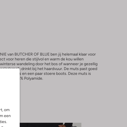
 van BUTCHER OF BLUE ben jij helemaal klaar voor
ct voor heren die stijlvol en warm de kou willen
 winterse wandeling door het bos of wanneer je gezellig
olademelk drinkt bij het haardvuur. De muts past goed
me winterjas en een paar stoere boots. Deze muts is
ester en 28% Polyamide.
rt, om
om een
ies.