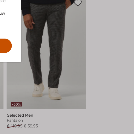
alle
ouw
-50%
Selected Men
Pantalon
€ 119,95
€ 59,95