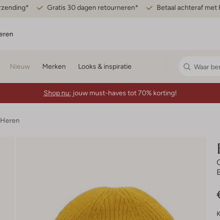
erzending*
Gratis 30 dagen retourneren*
Betaal achteraf met 
eren
Nieuw
Merken
Looks & inspiratie
Shop nu:
jouw must-haves tot 70% korting!
 Heren
K