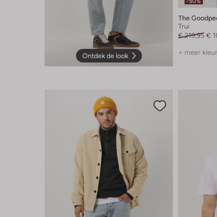
-50%
The Goodpe
Trui
€ 219,95
€ 1
+ meer kleu
Ontdek de look