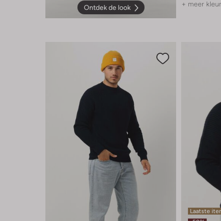
+ meer kleu
Ontdek de look
Laatste it