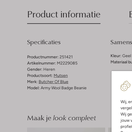
Product informatie
Specificaties
Samenst
Kleur:
Geel
Productnummer:
251421
Materiaal b
Artikelnummer:
M2229085
Gender:
Heren
Productsoort:
Mutsen
Merk:
Butcher Of Blue
Model:
Army Wool Badge Beanie
Wij, e
vergel
Wij ge
Maak je
look compleet
jouw v
profie