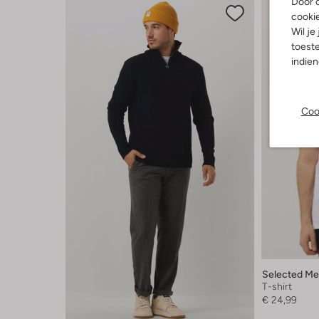
Door o
cooki
Wil je
toeste
indie
Coo
Selected M
T-shirt
€ 24,99