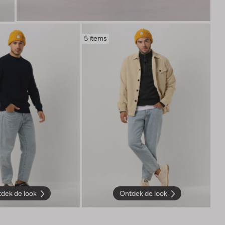
5 items
dek de look
Ontdek de look