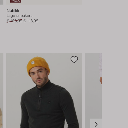
-40%
Nubikk
Lage sneakers
€ 189,95
€ 113,95