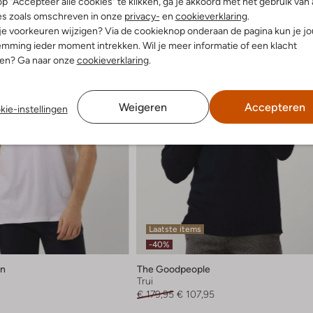
p "Accepteer alle cookies" te klikken, ga je akkoord met het gebruik van 
es zoals omschreven in onze
privacy-
en
cookieverklaring
.
 je voorkeuren wijzigen? Via de cookieknop onderaan de pagina kun je j
mming ieder moment intrekken. Wil je meer informatie of een klacht
nen? Ga naar onze
cookieverklaring
.
Weigeren
Accepteren
kie-instellingen
Laatste items
-40%
en
The Goodpeople
Trui
€ 179,95
€ 107,95