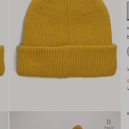
K
M
V
S
V
R
Pauze