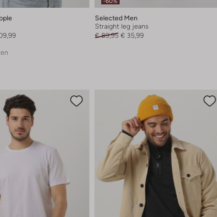
-60%
ople
Selected Men
Straight leg jeans
09,99
€ 89,95
€ 35,99
ren