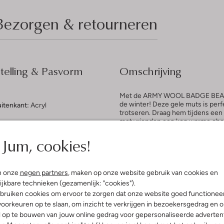
Bezorgen & retourneren
elling & Pasvorm
Omschrijving
Met de ARMY WOOL BADGE BEANIE
de winter! Deze gele muts is perfe
uitenkant:
Acryl
trotseren. Draag hem tijdens een
met vrienden een kop warme choc
bij een casual outfit met een war
Jum, cookies!
gemaakt van 42% Acryl, 30% Poly
n onze
negen partners
, maken op onze website gebruik van cookies en
ijkbare technieken (gezamenlijk: "cookies").
bruiken cookies om ervoor te zorgen dat onze website goed functionee
oorkeuren op te slaan, om inzicht te verkrijgen in bezoekersgedrag en 
l op te bouwen van jouw online gedrag voor gepersonaliseerde advertent