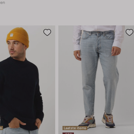
ren
em
Laatste items