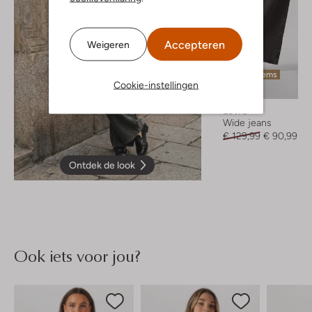
Accepteren
Weigeren
Laatste items
Cookie-instellingen
-30%
Levi's
Wide jeans
€ 129,99
€ 90,99
Ontdek de look
Ook iets voor jou?