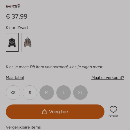
€ 54,99
€ 37,99
Kleur:
Zwart
Kies je maat:
Dit item valt normaal, kies je eigen maat
Maattabel
Maat uitverkocht?
XS
S
M
L
XL
Voeg toe
Favoriet
Vergelijkbare items