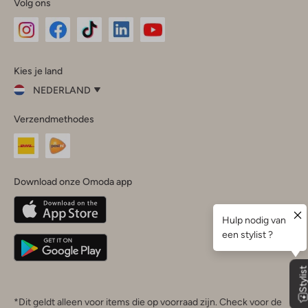
Volg ons
Omoda
Omoda
Omoda
Omoda
Omoda
Kies je land
Instagram
Facebook
TikTok
LinkedIn
YouTube
NEDERLAND
Kies
Verzendmethodes
je
Sluit
land
Nederland
België
(Nederlands)
Download onze Omoda app
Belgique
(Français)
Deutschland
*Dit geldt alleen voor items die op voorraad zijn. Check voor de