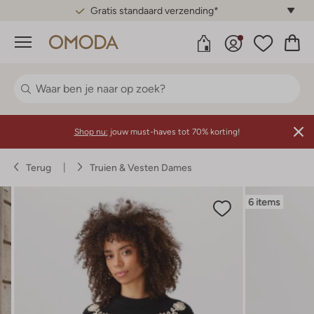
Gratis standaard verzending*
Menu
Shop nu:
jouw must-haves tot 70% korting!
Terug
Truien & Vesten Dames
6 items