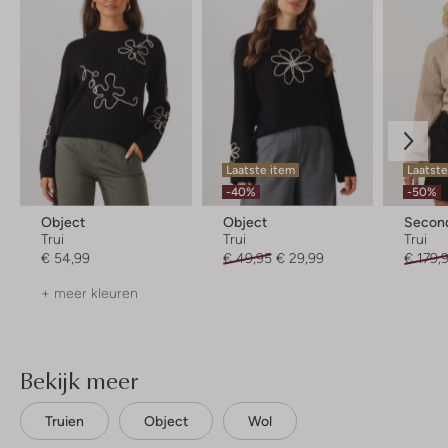
Laatste item
Laatste
-40%
-50%
Object
Object
Secon
Trui
Trui
Trui
€ 54,99
€ 49,95
€ 29,99
€ 179,
+ meer kleuren
Bekijk meer
Truien
Object
Wol