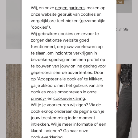
Laatste items
Wij, en onze
negen partners
, maken op
-60%
onze website gebruik van cookies en
Y.a.s.
vergelijkbare technieken (gezamenlijk:
Pantalon
"cookies").
€ 79,99
€ 31,99
Wij gebruiken cookies om ervoor te
zorgen dat onze website goed
Ontdek de look
functioneert, om jouw voorkeuren op
te slaan, om inzicht te verkrijgen in
bezoekersgedrag en om een profiel op
te bouwen van jouw online gedrag voor
gepersonaliseerde advertenties. Door
op "Accepteer alle cookies" te klikken,
ga je akkoord met het gebruik van alle
cookies zoals omschreven in onze
privacy-
en
cookieverklaring
.
Wil je je voorkeuren wijzigen? Via de
cookieknop onderaan de pagina kun je
jouw toestemming ieder moment
intrekken. Wil je meer informatie of een
klacht indienen? Ga naar onze
cookieverklaring
.