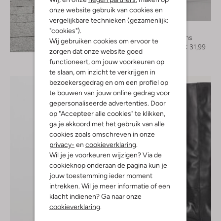
onze website gebruik van cookies en
-60%
vergelijkbare technieken (gezamenlijk:
Y.a.s.
"cookies").
Wide jeans
Wij gebruiken cookies om ervoor te
Ontdek de look
€ 79,95
€ 31,99
zorgen dat onze website goed
functioneert, om jouw voorkeuren op
te slaan, om inzicht te verkrijgen in
bezoekersgedrag en om een profiel op
te bouwen van jouw online gedrag voor
gepersonaliseerde advertenties. Door
op "Accepteer alle cookies" te klikken,
ga je akkoord met het gebruik van alle
cookies zoals omschreven in onze
privacy-
en
cookieverklaring
.
Wil je je voorkeuren wijzigen? Via de
cookieknop onderaan de pagina kun je
jouw toestemming ieder moment
intrekken. Wil je meer informatie of een
klacht indienen? Ga naar onze
cookieverklaring
.