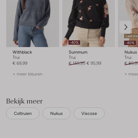
Laatst
-40%
-40%
Withblack
Summum
Nukus
Trui
Trui
Trui
€ 69,99
€ 159,95
€ 95,99
€ 89,9
+ meer kleuren
+ meer
Bekijk meer
Coltruien
Nukus
Viscose