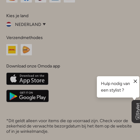
Omoda
Omoda
Omoda
Omoda
Omoda
Kies je land
Instagram
Facebook
TikTok
LinkedIn
YouTube
NEDERLAND
Kies
Verzendmethodes
je
Sluit
land
Nederland
België
(Nederlands)
Download onze Omoda app
Belgique
(Français)
Deutschland
*Dit geldt alleen voor items die op voorraad zijn. Check voor de
zekerheid de verwachte bezorgdatum bij het item op de website
of in je winkelmandje.