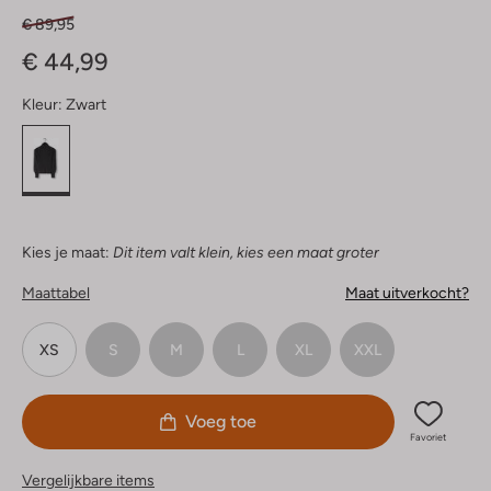
€ 89,95
€ 44,99
Kleur:
Zwart
Kies je maat:
Dit item valt klein, kies een maat groter
Maattabel
Maat uitverkocht?
XS
S
M
L
XL
XXL
Voeg toe
Favoriet
Vergelijkbare items