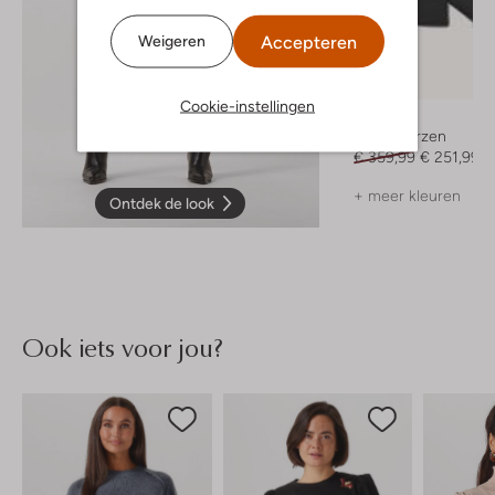
Accepteren
Weigeren
-30%
Cookie-instellingen
Toral
Hoge laarzen
€ 359,99
€ 251,99
+ meer kleuren
Ontdek de look
Ook iets voor jou?