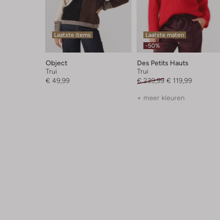
Laatste items
Laatste maten
-50%
Object
Des Petits Hauts
Trui
Trui
€ 49,99
€ 239,99
€ 119,99
+ meer kleuren