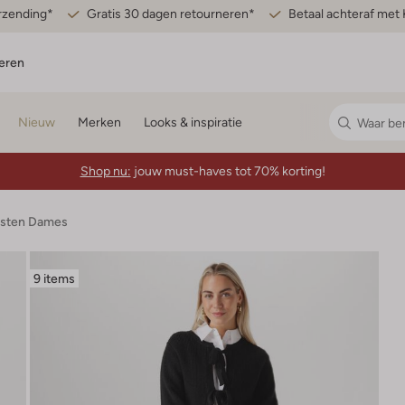
erzending*
Gratis 30 dagen retourneren*
Betaal achteraf met 
eren
Nieuw
Merken
Looks & inspiratie
Shop nu:
jouw must-haves tot 70% korting!
esten Dames
9 items