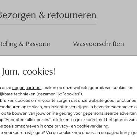
Bezorgen & retourneren
elling & Pasvorm
Wasvoorschriften
t
Alleen handwassen
fen
Jum, cookies!
Niet strijken
cryl
ercentages:
70% Acryl, 30% Wol
Kan niet in de droogtromme
osvallend
Gewone chemische reinigi
n onze
negen partners
, maken op onze website gebruik van cookies en
nd
ijkbare technieken (gezamenlijk: "cookies").
Niet bleken
e:
Lange Mouw
bruiken cookies om ervoor te zorgen dat onze website goed functionee
t
oorkeuren op te slaan, om inzicht te verkrijgen in bezoekersgedrag en 
l op te bouwen van jouw online gedrag voor gepersonaliseerde advertent
p "Accepteer alle cookies" te klikken, ga je akkoord met het gebruik van 
es zoals omschreven in onze
privacy-
en
cookieverklaring
.
 je voorkeuren wijzigen? Via de cookieknop onderaan de pagina kun je j