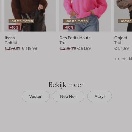
Laatste maten
Laatste maten
Laatste
-40%
-60%
Ibana
Des Petits Hauts
Object
Coltrui
Trui
Trui
€ 199,99
€ 119,99
€ 229,99
€ 91,99
€ 54,99
+ meer k
Bekijk meer
Vesten
Neo Noir
Acryl