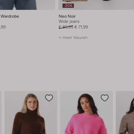
-20%
l Wardrobe
Neo Noir
Wide jeans
,99
€ 89,95
€ 71,99
+ meer kleuren