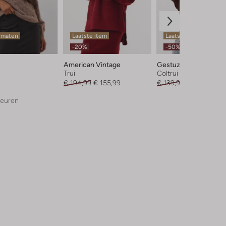
 maten
Laatste item
Laatste item
-20%
-50%
American Vintage
Gestuz
Trui
Coltrui
€ 194,99
€ 155,99
€ 139,95
€ 69,99
leuren