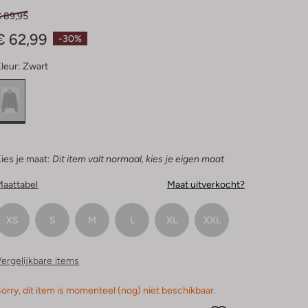
€ 89,95
€ 62,99
-30%
leur:
Zwart
ies je maat:
Dit item valt normaal, kies je eigen maat
Maattabel
Maat uitverkocht?
XS
S
M
L
XL
XXL
ergelijkbare items
orry, dit item is momenteel (nog) niet beschikbaar.