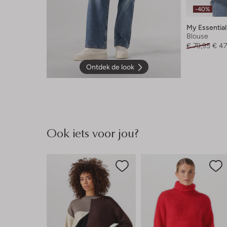
-40%
My Essentia
Blouse
€ 79,95
€ 47
Ontdek de look
Ook iets voor jou?