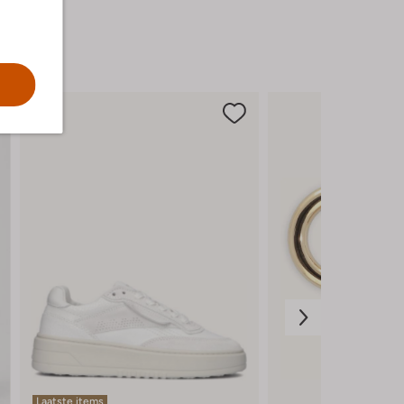
mogelijkheden om je outfit compleet te
maken. Voeg een vleugje elegantie toe aan
je dagelijkse stijl met dit prachtige vest.
Laatste items