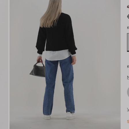
K
K
V
S