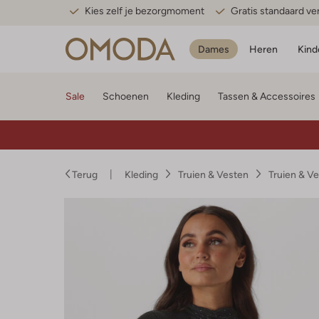
Kies zelf je bezorgmoment
Gratis standaard v
Dames
Heren
Kind
Sale
Schoenen
Kleding
Tassen & Accessoires
Terug
Kleding
Truien & Vesten
Truien & V