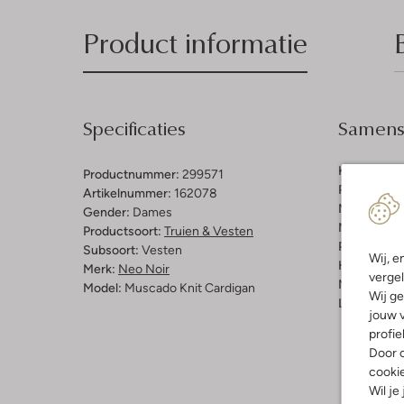
Product informatie
Specificaties
Samenst
Kleur:
Zwar
Productnummer:
299571
Patroon:
Ef
Artikelnummer:
162078
Materiaal:
A
Gender:
Dames
Materiaalp
Productsoort:
Truien & Vesten
Pasvorm:
L
Subsoort:
Vesten
Wij, e
Halslijn:
Ro
Merk:
Neo Noir
vergel
Mouwlengt
Model:
Muscado Knit Cardigan
Wij ge
Lengte:
Kor
jouw v
profie
Door o
cooki
Wil je