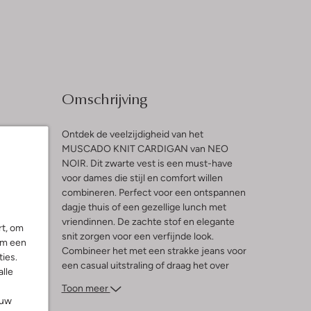
Omschrijving
Ontdek de veelzijdigheid van het
MUSCADO KNIT CARDIGAN van NEO
NOIR. Dit zwarte vest is een must-have
l
voor dames die stijl en comfort willen
combineren. Perfect voor een ontspannen
ng
dagje thuis of een gezellige lunch met
vriendinnen. De zachte stof en elegante
rt, om
snit zorgen voor een verfijnde look.
om een
Combineer het met een strakke jeans voor
ies.
een casual uitstraling of draag het over
alle
een stijlvolle blouse voor een meer
Toon meer
geklede look. Dit vest past moeiteloos in
ouw
elke garderobe en biedt eindeloze