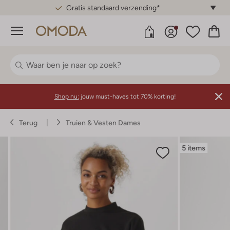
Gratis standaard verzending*
Menu
Shop nu:
jouw must-haves tot 70% korting!
Terug
Truien & Vesten Dames
5 items