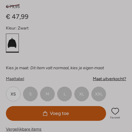
€ 79,95
€ 47,99
Kleur:
Zwart
Kies je maat:
Dit item valt normaal, kies je eigen maat
Maattabel
Maat uitverkocht?
XS
S
M
L
XL
XXL
Voeg toe
Favoriet
Vergelijkbare items