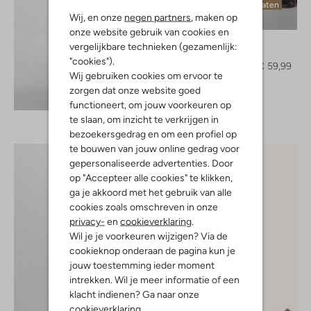
Laatste maten
Wij, en onze
negen partners
, maken op
-40%
onze website gebruik van cookies en
Minus
vergelijkbare technieken (gezamenlijk:
Pantalon
"cookies").
€ 99,95
€ 59,99
Wij gebruiken cookies om ervoor te
zorgen dat onze website goed
Ontdek de look
functioneert, om jouw voorkeuren op
te slaan, om inzicht te verkrijgen in
bezoekersgedrag en om een profiel op
te bouwen van jouw online gedrag voor
gepersonaliseerde advertenties. Door
op "Accepteer alle cookies" te klikken,
ga je akkoord met het gebruik van alle
cookies zoals omschreven in onze
privacy-
en
cookieverklaring
.
Wil je je voorkeuren wijzigen? Via de
cookieknop onderaan de pagina kun je
jouw toestemming ieder moment
intrekken. Wil je meer informatie of een
klacht indienen? Ga naar onze
cookieverklaring
.