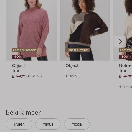
Laatste maten
Laatste items
Laatste
-60%
-30%
Object
Object
Notre
Trui
Trui
Trui
€ 89,95
€ 35,95
€ 49,99
€ 99,9
+ meer
Bekijk meer
Truien
Minus
Modal