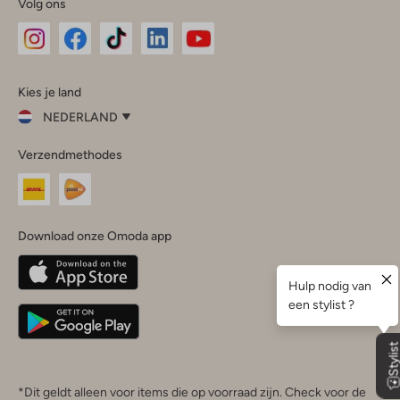
Volg ons
Omoda
Omoda
Omoda
Omoda
Omoda
Kies je land
Instagram
Facebook
TikTok
LinkedIn
YouTube
NEDERLAND
Kies
Verzendmethodes
je
Sluit
land
Nederland
België
(Nederlands)
Download onze Omoda app
Belgique
(Français)
Deutschland
*Dit geldt alleen voor items die op voorraad zijn. Check voor de