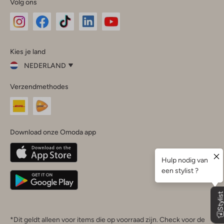
Volg ons
Omoda
Omoda
Omoda
Omoda
Omoda
Kies je land
Instagram
Facebook
TikTok
LinkedIn
YouTube
NEDERLAND
Kies
Verzendmethodes
je
Sluit
land
Nederland
België
(Nederlands)
Download onze Omoda app
Belgique
(Français)
Deutschland
*Dit geldt alleen voor items die op voorraad zijn. Check voor de