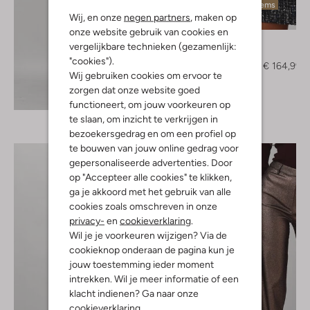
Laatste items
Wij, en onze
negen partners
, maken op
-50%
onze website gebruik van cookies en
Liu Jo
vergelijkbare technieken (gezamenlijk:
Blazer
"cookies").
€ 329,95
€ 164,99
Wij gebruiken cookies om ervoor te
zorgen dat onze website goed
Ontdek de look
functioneert, om jouw voorkeuren op
te slaan, om inzicht te verkrijgen in
bezoekersgedrag en om een profiel op
te bouwen van jouw online gedrag voor
gepersonaliseerde advertenties. Door
op "Accepteer alle cookies" te klikken,
ga je akkoord met het gebruik van alle
cookies zoals omschreven in onze
privacy-
en
cookieverklaring
.
Wil je je voorkeuren wijzigen? Via de
cookieknop onderaan de pagina kun je
jouw toestemming ieder moment
intrekken. Wil je meer informatie of een
klacht indienen? Ga naar onze
cookieverklaring
.