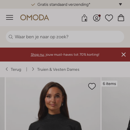
Gratis standaard verzending*
Menu
Shop nu:
jouw must-haves tot 70% korting!
Terug
Truien & Vesten Dames
6 items