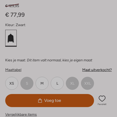
€ 129,95
€ 77,99
Kleur:
Zwart
Kies je maat:
Dit item valt normaal, kies je eigen maat
Maattabel
Maat uitverkocht?
XS
S
M
L
XL
XXL
Voeg toe
Favoriet
Vergelijkbare items