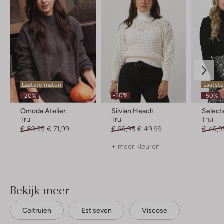
Laatste maten
Laatst
-50%
-20%
-50%
Omoda Atelier
Silvian Heach
Selec
Trui
Trui
Trui
€ 89,99
€ 71,99
€ 99,95
€ 49,99
€ 49,9
+ meer kleuren
Bekijk meer
Coltruien
Est'seven
Viscose