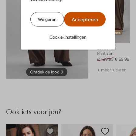
Accepteren
Weigeren
Laatste items
Cookie-instellingen
-50%
Est'seven
Pantalon
€ 139,95
€ 69,99
+ meer kleuren
Ontdek de look
Ook iets voor jou?