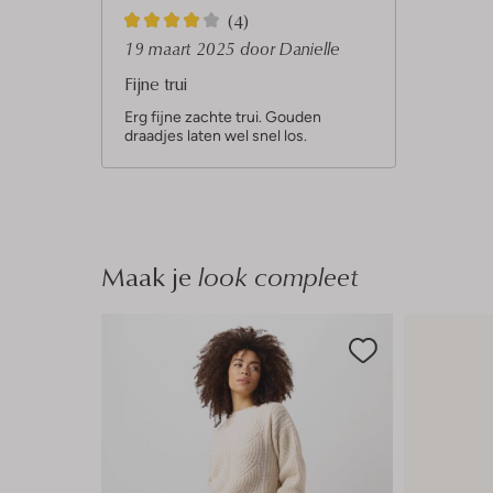
4
(4)
S
19 maart 2025
door Danielle
t
Fijne trui
e
Erg fijne zachte trui. Gouden
draadjes laten wel snel los.
r
r
e
n
Maak je
look compleet