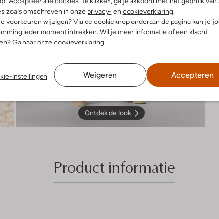
p "Accepteer alle cookies" te klikken, ga je akkoord met het gebruik van 
es zoals omschreven in onze
privacy-
en
cookieverklaring
.
 je voorkeuren wijzigen? Via de cookieknop onderaan de pagina kun je j
mming ieder moment intrekken. Wil je meer informatie of een klacht
nen? Ga naar onze
cookieverklaring
.
Weigeren
Accepteren
kie-instellingen
Ontdek de look
Product informatie