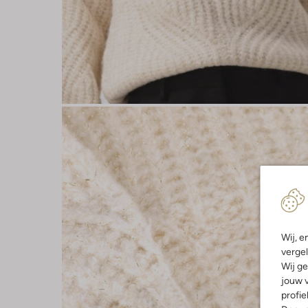
Wij, e
vergel
Wij ge
jouw v
profie