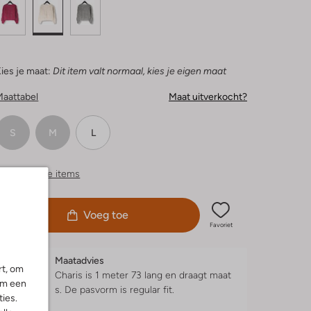
ies je maat:
Dit item valt normaal, kies je eigen maat
Maattabel
Maat uitverkocht?
S
M
L
ergelijkbare items
Voeg toe
Favoriet
Maatadvies
rt, om
Charis is 1 meter 73 lang en draagt maat
om een
s.
De pasvorm is
regular fit
.
ies.