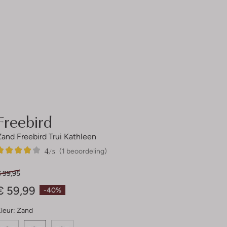
Freebird
Zand Freebird Trui Kathleen
4
1
4
/5
(1 beoordeling)
Sterren
€ 99,95
€ 59,99
-40%
leur:
Zand