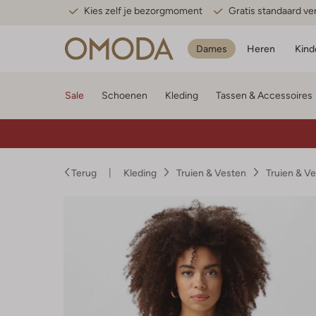
Kies zelf je bezorgmoment
Gratis standaard v
Dames
Heren
Kind
Sale
Schoenen
Kleding
Tassen & Accessoires
Terug
Kleding
Truien & Vesten
Truien & V