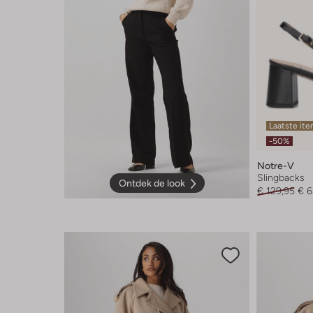
Laatste it
-50%
Notre-V
Slingbacks
Ontdek de look
€ 129,95
€ 6