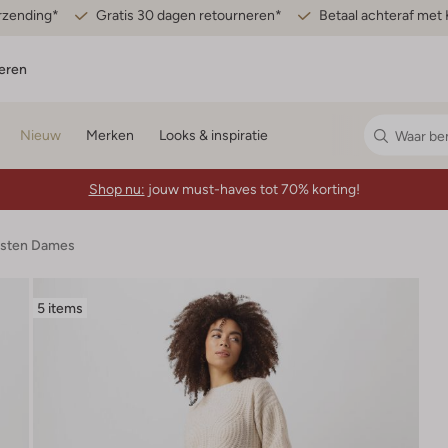
erzending*
Gratis 30 dagen retourneren*
Betaal achteraf met 
eren
Nieuw
Merken
Looks & inspiratie
Shop nu:
jouw must-haves tot 70% korting!
esten Dames
5 items