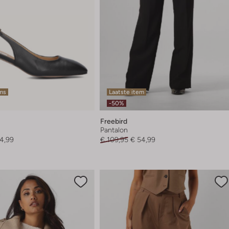
ems
Laatste item
-50%
Freebird
Pantalon
4,99
€ 109,95
€ 54,99