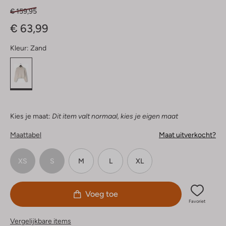
€ 159,95
€ 63,99
Kleur:
Zand
Kies je maat:
Dit item valt normaal, kies je eigen maat
Maattabel
Maat uitverkocht?
XS
S
M
L
XL
Voeg toe
Favoriet
Vergelijkbare items