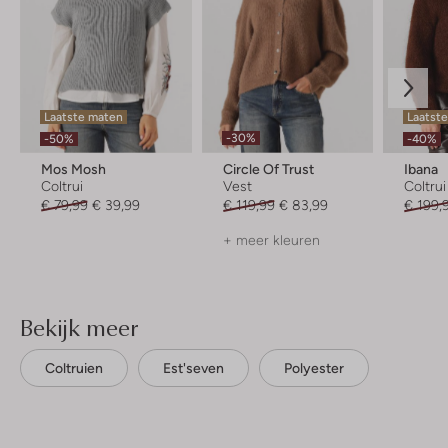
Laatste maten
Laatst
-30%
-50%
-40%
Mos Mosh
Circle Of Trust
Ibana
Coltrui
Vest
Coltrui
€ 79,99
€ 39,99
€ 119,99
€ 83,99
€ 199,
+ meer kleuren
Bekijk meer
Coltruien
Est'seven
Polyester