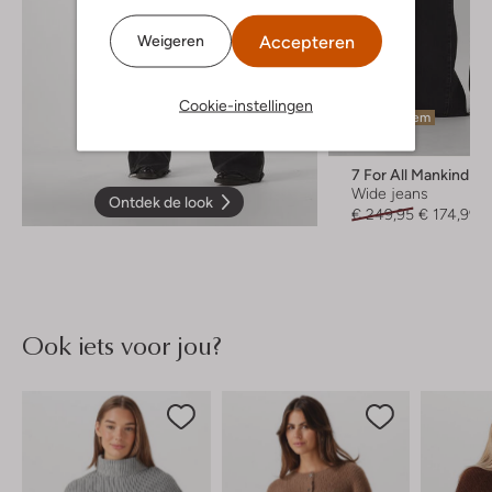
Accepteren
Weigeren
Cookie-instellingen
Laatste item
-30%
7 For All Mankind
Wide jeans
Ontdek de look
€ 249,95
€ 174,99
Ook iets voor jou?