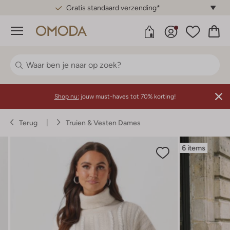
Gratis standaard verzending*
Menu
Shop nu:
jouw must-haves tot 70% korting!
Terug
Truien & Vesten Dames
6 items