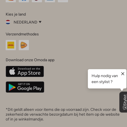
Omoda
Omoda
Omoda
Omoda
Omoda
Kies je land
Instagram
Facebook
TikTok
LinkedIn
YouTube
NEDERLAND
Kies
Verzendmethodes
je
Sluit
land
Nederland
België
(Nederlands)
Download onze Omoda app
Belgique
(Français)
Deutschland
*Dit geldt alleen voor items die op voorraad zijn. Check voor de
zekerheid de verwachte bezorgdatum bij het item op de website
of in je winkelmandje.