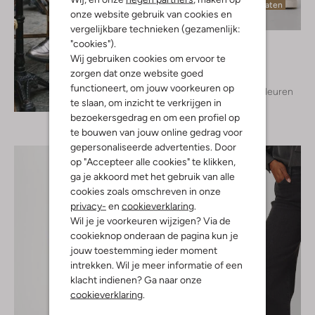
Laatste maten
onze website gebruik van cookies en
vergelijkbare technieken (gezamenlijk:
Notre-V
"cookies").
Pantalon
Wij gebruiken cookies om ervoor te
€ 89,99
zorgen dat onze website goed
functioneert, om jouw voorkeuren op
+ meer kleuren
Ontdek de look
te slaan, om inzicht te verkrijgen in
bezoekersgedrag en om een profiel op
te bouwen van jouw online gedrag voor
gepersonaliseerde advertenties. Door
op "Accepteer alle cookies" te klikken,
ga je akkoord met het gebruik van alle
cookies zoals omschreven in onze
privacy-
en
cookieverklaring
.
Wil je je voorkeuren wijzigen? Via de
cookieknop onderaan de pagina kun je
jouw toestemming ieder moment
intrekken. Wil je meer informatie of een
klacht indienen? Ga naar onze
cookieverklaring
.