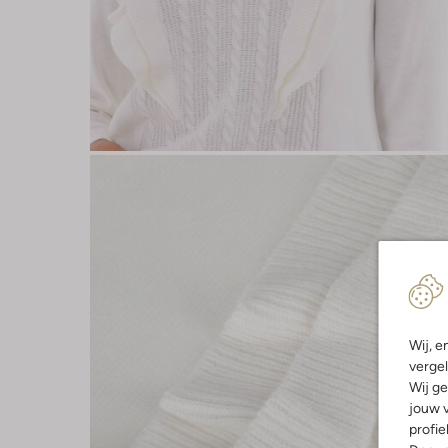
Wij, e
vergel
Wij ge
jouw v
profie