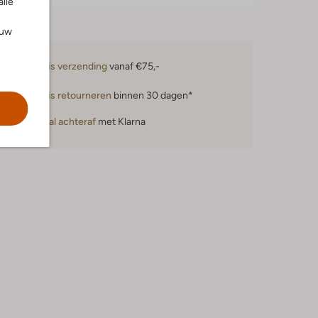
alle
ouw
Gratis verzending
vanaf €75,-
Gratis retourneren
binnen 30 dagen*
Betaal achteraf
met Klarna