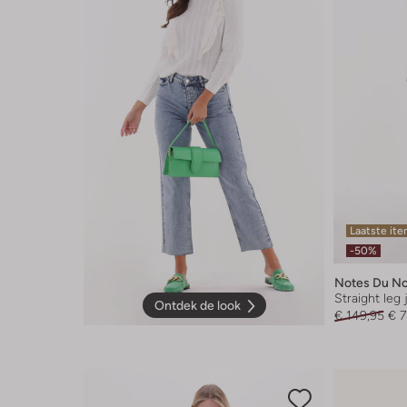
Laatste it
-50%
Notes Du N
Straight leg
Ontdek de look
€ 149,95
€ 7