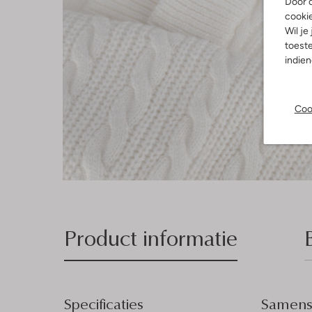
Door o
cooki
Wil je
toeste
indie
Coo
Product informatie
Specificaties
Samenst