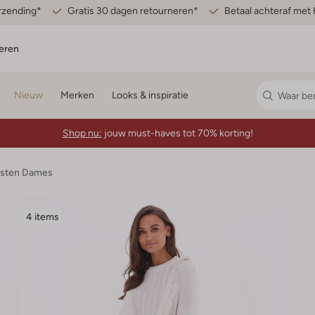
erzending*
Gratis 30 dagen retourneren*
Betaal achteraf met 
eren
Nieuw
Merken
Looks & inspiratie
Shop nu:
jouw must-haves tot 70% korting!
esten Dames
4 items