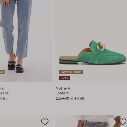
ems
Laatste items
-50%
ord
Notre-V
 jeans
Loafers
4,95
€ 99,95
€ 49,99