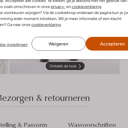
p "Accepteer alle cookies" te klikken, ga je akkoord met het gebruik van 
es zoals omschreven in onze
privacy-
en
cookieverklaring
.
 je voorkeuren wijzigen? Via de cookieknop onderaan de pagina kun je j
mming ieder moment intrekken. Wil je meer informatie of een klacht
nen? Ga naar onze
cookieverklaring
.
Weigeren
Accepteren
kie-instellingen
Ontdek de look
Bezorgen & retourneren
elling & Pasvorm
Wasvoorschriften