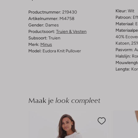
Kleur:
Wit
Productnummer:
219430
Patroon:
Ef
Artikelnummer:
Mi4758
Materiaal:
E
Gender:
Dames
Materiaalp
Productsoort:
Truien & Vesten
40% Ecover
Subsoort:
Truien
Katoen, 25%
Merk:
Minus
Pasvorm:
A
Model:
Eudora Knit Pullover
Halslijn:
Ro
Mouwlengt
Lengte:
Kor
Maak je
look compleet