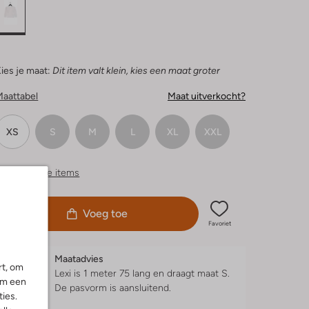
ies je maat:
Dit item valt klein, kies een maat groter
Maattabel
Maat uitverkocht?
XS
S
M
L
XL
XXL
ergelijkbare items
Voeg toe
Favoriet
Maatadvies
rt, om
Lexi is 1 meter 75 lang en draagt maat S.
om een
De pasvorm is
aansluitend
.
ies.