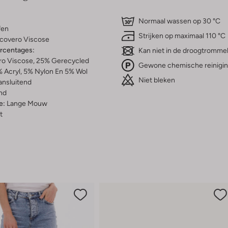
Normaal wassen op 30 °C
fen
Strijken op maximaal 110 °C
covero Viscose
ercentages:
Kan niet in de droogtromme
o Viscose, 25% Gerecycled
Gewone chemische reinigi
 Acryl, 5% Nylon En 5% Wol
Niet bleken
ansluitend
nd
e:
Lange Mouw
t