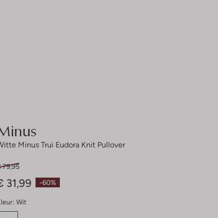
Minus
Witte Minus Trui Eudora Knit Pullover
€ 79,95
€ 31,99
-60%
leur:
Wit