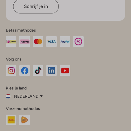
Schrijf je in
Betaalmethodes
Volg ons
Omoda
Omoda
Omoda
Omoda
Omoda
Kies je land
Instagram
Facebook
TikTok
LinkedIn
YouTube
NEDERLAND
Kies
Verzendmethodes
je
Sluit
land
Nederland