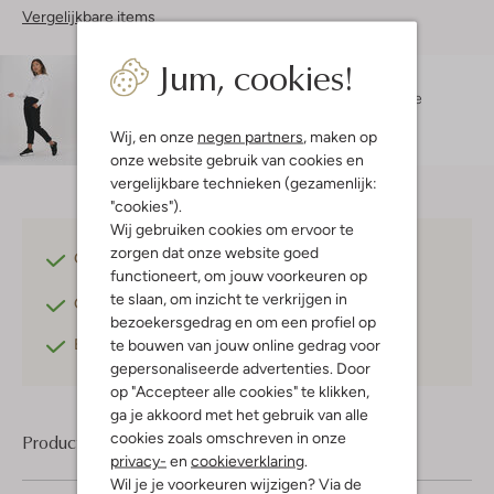
Vergelijkbare items
Jum, cookies!
Maatadvies
Taylie is 1 meter 64 lang en draagt maat XS.
De
pasvorm is
losvallend
.
Wij, en onze
negen partners
, maken op
onze website gebruik van cookies en
vergelijkbare technieken (gezamenlijk:
"cookies").
Wij gebruiken cookies om ervoor te
zorgen dat onze website goed
Gratis verzending
vanaf €75,-
functioneert, om jouw voorkeuren op
te slaan, om inzicht te verkrijgen in
Gratis retourneren
binnen 30 dagen*
bezoekersgedrag en om een profiel op
Betaal achteraf
met Klarna
te bouwen van jouw online gedrag voor
gepersonaliseerde advertenties. Door
op "Accepteer alle cookies" te klikken,
ga je akkoord met het gebruik van alle
cookies zoals omschreven in onze
Product informatie
privacy-
en
cookieverklaring
.
Wil je je voorkeuren wijzigen? Via de