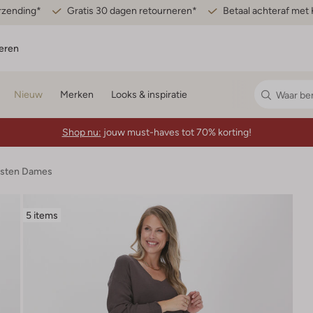
erzending*
Gratis 30 dagen retourneren*
Betaal achteraf met 
eren
Nieuw
Merken
Looks & inspiratie
Shop nu:
jouw must-haves tot 70% korting!
esten Dames
5 items