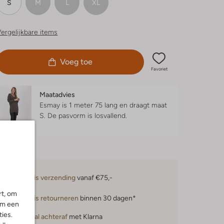
S
M
L
XL
ergelijkbare items
Voeg toe
Favoriet
Maatadvies
Esmay is 1 meter 75 lang en draagt maat
S.
De pasvorm is
losvallend
.
Gratis verzending
vanaf €75,-
rt, om
Gratis retourneren
binnen 30 dagen*
om een
ies.
Betaal achteraf
met Klarna