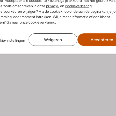
p "Accepteer alle cookies" te klikken, ga je akkoord met het gebruik van 
es zoals omschreven in onze
privacy-
en
cookieverklaring
.
 je voorkeuren wijzigen? Via de cookieknop onderaan de pagina kun je j
dek de look
Ontdek de look
mming ieder moment intrekken. Wil je meer informatie of een klacht
nen? Ga naar onze
cookieverklaring
.
Product informatie
Weigeren
Accepteren
kie-instellingen