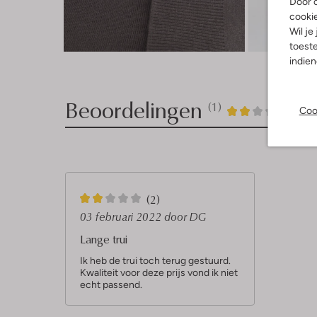
Door o
cooki
Wil je
Ont
toeste
indie
Beoordelingen
(1)
1
2
Coo
2
/5
Sterren
2
(2)
S
03 februari 2022
door DG
t
Lange trui
e
Ik heb de trui toch terug gestuurd.
Kwaliteit voor deze prijs vond ik niet
r
echt passend.
r
e