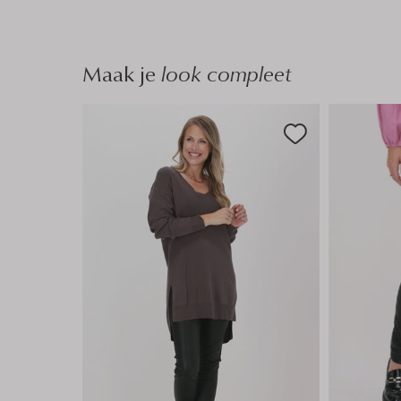
n
Maak je
look compleet