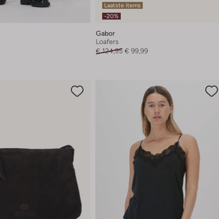
Laatste items
-20%
Gabor
Loafers
€ 124,95
€ 99,99