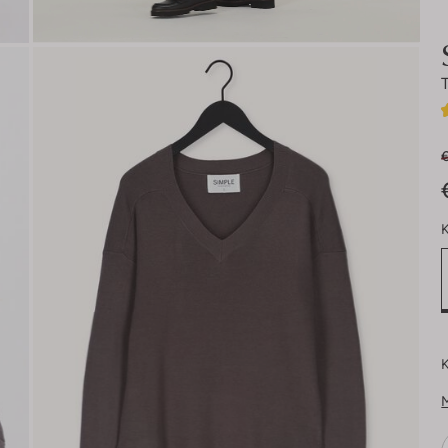
€
K
K