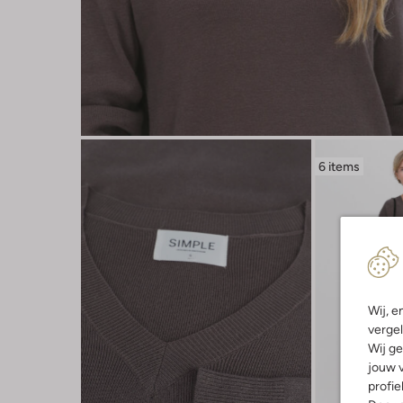
6 items
Wij, e
vergel
Wij ge
jouw v
profie