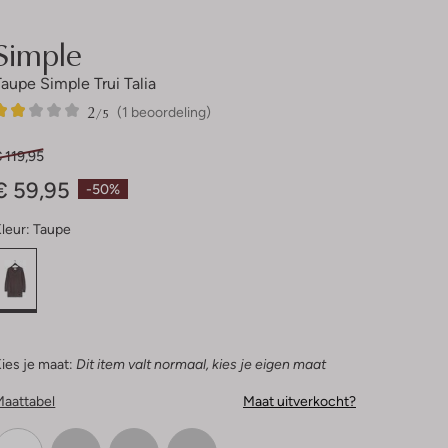
Simple
Taupe Simple Trui Talia
2
1
2
/5
(1 beoordeling)
Sterren
 119,95
€ 59,95
-50%
leur:
Taupe
ies je maat:
Dit item valt normaal, kies je eigen maat
Maattabel
Maat uitverkocht?