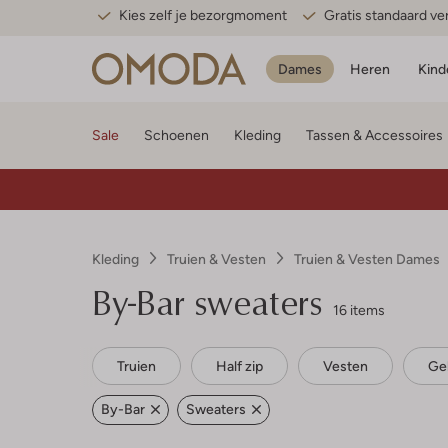
Kies zelf je bezorgmoment
Gratis standaard v
Dames
Heren
Kind
Sale
Schoenen
Kleding
Tassen & Accessoires
Kleding
Truien & Vesten
Truien & Vesten Dames
By-Bar sweaters
16 items
Truien
Half zip
Vesten
Geb
By-Bar
Sweaters