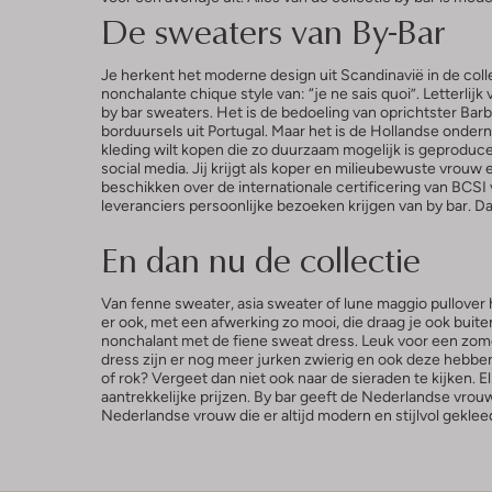
De sweaters van By-Bar
Je herkent het moderne design uit Scandinavië in de colle
nonchalante chique style van: “je ne sais quoi”. Letterlij
by bar sweaters. Het is de bedoeling van oprichtster Barb
borduursels uit Portugal. Maar het is de Hollandse onde
kleding wilt kopen die zo duurzaam mogelijk is geproduc
social media. Jij krijgt als koper en milieubewuste vrou
beschikken over de internationale certificering van BCSI
leveranciers persoonlijke bezoeken krijgen van by bar. D
En dan nu de collectie
Van fenne sweater, asia sweater of lune maggio pullover 
er ook, met een afwerking zo mooi, die draag je ook buite
nonchalant met de fiene sweat dress. Leuk voor een zom
dress zijn er nog meer jurken zwierig en ook deze hebb
of rok? Vergeet dan niet ook naar de sieraden te kijken.
aantrekkelijke prijzen. By bar geeft de Nederlandse vrou
Nederlandse vrouw die er altijd modern en stijlvol gekleed