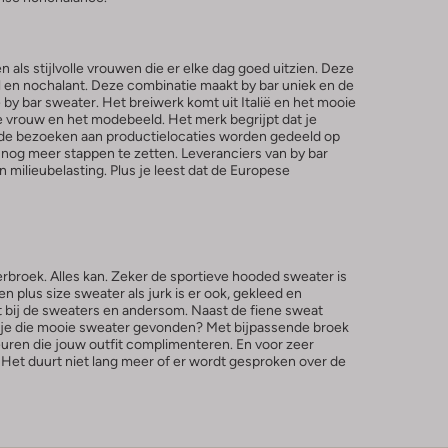
als stijlvolle vrouwen die er elke dag goed uitzien. Deze
cool en nochalant. Deze combinatie maakt by bar uniek en de
 by bar sweater. Het breiwerk komt uit Italië en het mooie
e vrouw en het modebeeld. Het merk begrijpt dat je
n de bezoeken aan productielocaties worden gedeeld op
n nog meer stappen te zetten. Leveranciers van by bar
milieubelasting. Plus je leest dat de Europese
erbroek. Alles kan. Zeker de sportieve hooded sweater is
n plus size sweater als jurk is er ook, gekleed en
 bij de sweaters en andersom. Naast de fiene sweat
b je die mooie sweater gevonden? Met bijpassende broek
euren die jouw outfit complimenteren. En voor zeer
 Het duurt niet lang meer of er wordt gesproken over de