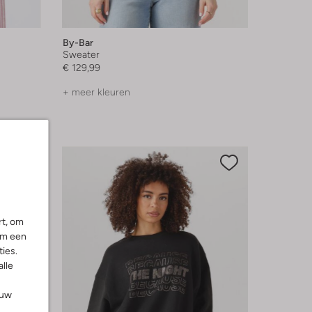
By-Bar
Sweater
€ 129,99
+ meer kleuren
rt, om
om een
ies.
alle
ouw