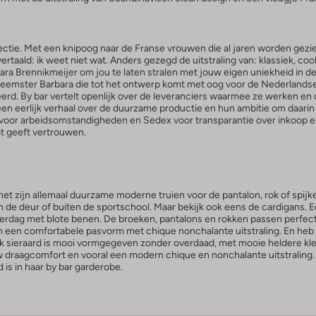
ctie. Met een knipoog naar de Franse vrouwen die al jaren worden gezien 
k vertaald: ik weet niet wat. Anders gezegd de uitstraling van: klassiek, 
ara Brennikmeijer om jou te laten stralen met jouw eigen uniekheid in de
rneemster Barbara die tot het ontwerp komt met oog voor de Nederlands
eerd. By bar vertelt openlijk over de leveranciers waarmee ze werken e
w een eerlijk verhaal over de duurzame productie en hun ambitie om daari
 voor arbeidsomstandigheden en Sedex voor transparantie over inkoop en 
at geeft vertrouwen.
het zijn allemaal duurzame moderne truien voor de pantalon, rok of spijk
n de deur of buiten de sportschool. Maar bekijk ook eens de cardigans. Ee
erdag met blote benen. De broeken, pantalons en rokken passen perfect
en een comfortabele pasvorm met chique nonchalante uitstraling. En he
 Elk sieraard is mooi vormgegeven zonder overdaad, met mooie heldere kl
w draagcomfort en vooral een modern chique en nonchalante uitstraling.
 is in haar by bar garderobe.