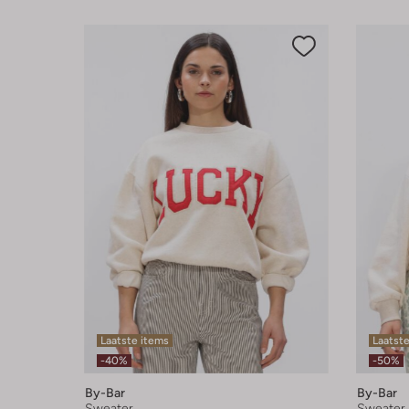
Laatste items
Laatst
-40%
-50%
By-Bar
By-Bar
Sweater
Sweater