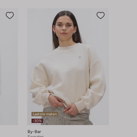
Laatste maten
-30%
By-Bar
Sweater