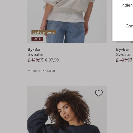
indie
Coo
Laatste items
Laatste
-30%
-30%
By-Bar
By-Bar
Sweater
Sweater
€ 139,99
€ 97,99
€ 139,99
+ meer kleuren