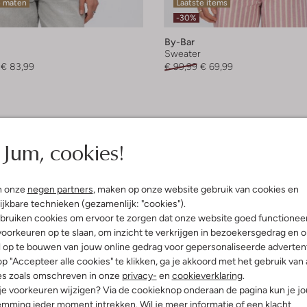
e maten
Laatste items
-30%
By-Bar
Sweater
€ 83,99
€ 99,99
€ 69,99
Jum, cookies!
n onze
negen partners
, maken op onze website gebruik van cookies en
ijkbare technieken (gezamenlijk: "cookies").
bruiken cookies om ervoor te zorgen dat onze website goed functionee
oorkeuren op te slaan, om inzicht te verkrijgen in bezoekersgedrag en 
l op te bouwen van jouw online gedrag voor gepersonaliseerde advertent
p "Accepteer alle cookies" te klikken, ga je akkoord met het gebruik van 
es zoals omschreven in onze
privacy-
en
cookieverklaring
.
 je voorkeuren wijzigen? Via de cookieknop onderaan de pagina kun je j
mming ieder moment intrekken. Wil je meer informatie of een klacht