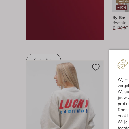
Laatst
-40%
By-Bar
Sweater
€ 139,99
Shop hier
Wij, e
vergel
Wij ge
jouw v
profie
Door o
cooki
Wil je
toeste