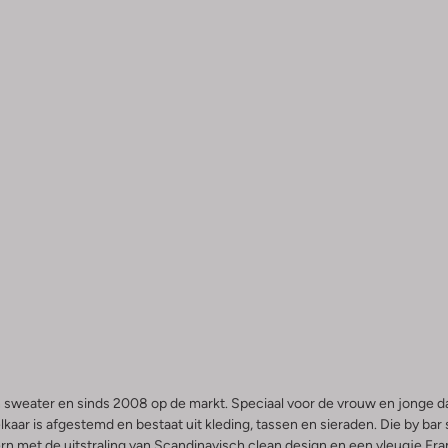
een sweater en sinds 2008 op de markt. Speciaal voor de vrouw en jong
elkaar is afgestemd en bestaat uit kleding, tassen en sieraden. Die by ba
dern met de uitstraling van Scandinavisch clean design en een vleugje F