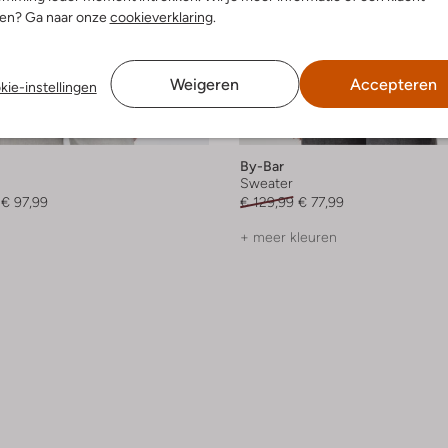
nen? Ga naar onze
cookieverklaring
.
Weigeren
Accepteren
kie-instellingen
 items
Laatste items
-40%
By-Bar
Sweater
€ 97,99
€ 129,99
€ 77,99
+ meer kleuren