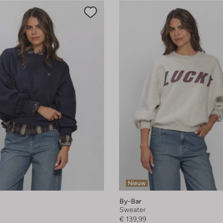
Nieuw
By-Bar
Sweater
€ 139,99