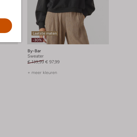
Laatste maten
-30%
By-Bar
Sweater
€ 139,99
€ 97,99
+ meer kleuren