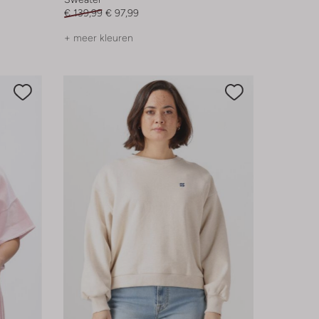
€ 139,99
€ 97,99
+ meer kleuren