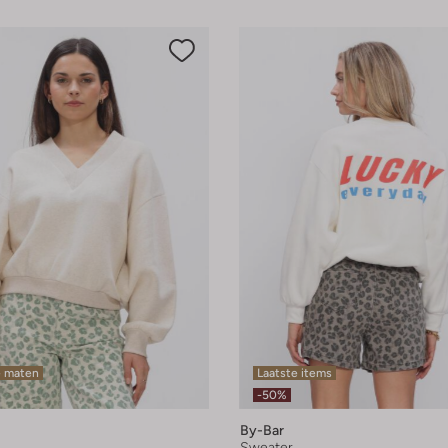
e maten
Laatste items
-50%
By-Bar
Sweater