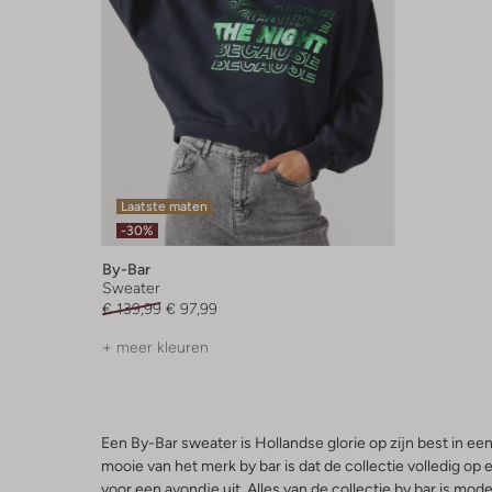
Laatste maten
-30%
By-Bar
Sweater
€ 139,99
€ 97,99
+ meer kleuren
Een By-Bar sweater is Hollandse glorie op zijn best in 
mooie van het merk by bar is dat de collectie volledig op 
voor een avondje uit. Alles van de collectie by bar is mo