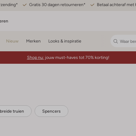
erzending*
Gratis 30 dagen retourneren*
Betaal achteraf met 
eren
Nieuw
Merken
Looks & inspiratie
Shop nu:
jouw must-haves tot 70% korting!
reide truien
Spencers