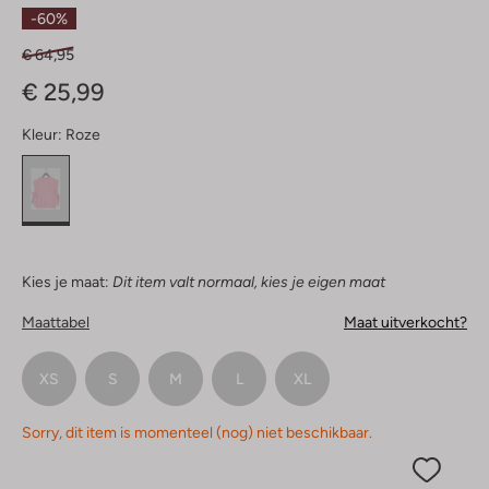
Sterren
-60%
€ 64,95
€ 25,99
Kleur:
Roze
Kies je maat:
Dit item valt normaal, kies je eigen maat
Maattabel
Maat uitverkocht?
XS
S
M
L
XL
Sorry, dit item is momenteel (nog) niet beschikbaar.