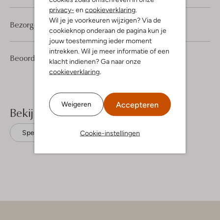
privacy-
en
cookieverklaring
.
Wil je je voorkeuren wijzigen? Via de
Bezorgen & retourneren
cookieknop onderaan de pagina kun je
jouw toestemming ieder moment
intrekken. Wil je meer informatie of een
1
3
Beoordelingen
(1)
3
/5
klacht indienen? Ga naar onze
Sterren
cookieverklaring
.
Accepteren
Weigeren
Bekijk meer
Cookie-instellingen
Spencers
Moves
Acryl