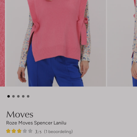
Moves
Roze Moves Spencer Lanilu
3
1
3
/5
(1 beoordeling)