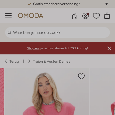
Gratis standaard verzending*
Menu
Shop nu:
jouw must-haves tot 70% korting!
Terug
Truien & Vesten Dames