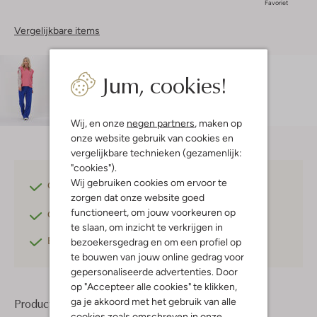
Favoriet
Vergelijkbare items
Maatadvies
Jum, cookies!
Doete is 1 meter 76 lang en draagt maat s.
De
pasvorm is
aansluitend
.
Wij, en onze
negen partners
, maken op
onze website gebruik van cookies en
vergelijkbare technieken (gezamenlijk:
"cookies").
Wij gebruiken cookies om ervoor te
Gratis verzending
vanaf €75,-
zorgen dat onze website goed
functioneert, om jouw voorkeuren op
Gratis retourneren
binnen 30 dagen*
te slaan, om inzicht te verkrijgen in
Betaal achteraf
met Klarna
bezoekersgedrag en om een profiel op
te bouwen van jouw online gedrag voor
gepersonaliseerde advertenties. Door
op "Accepteer alle cookies" te klikken,
ga je akkoord met het gebruik van alle
Product informatie
cookies zoals omschreven in onze