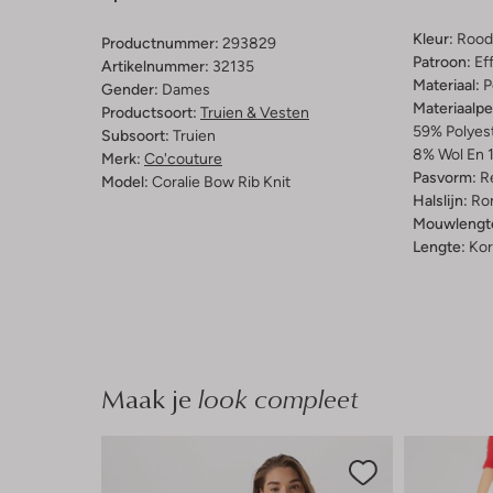
Kleur:
Rood
Productnummer:
293829
Patroon:
Ef
Artikelnummer:
32135
Materiaal:
P
Gender:
Dames
Materiaalp
Productsoort:
Truien & Vesten
59% Polyest
Subsoort:
Truien
8% Wol En 1
Merk:
Co'couture
Pasvorm:
Re
Model:
Coralie Bow Rib Knit
Halslijn:
Ro
Mouwlengt
Lengte:
Kor
Maak je
look compleet