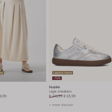
ems
Laatste items
-70%
Nubikk
Lage sneakers
6,99
€ 219,99
€ 65,99
+ meer kleuren