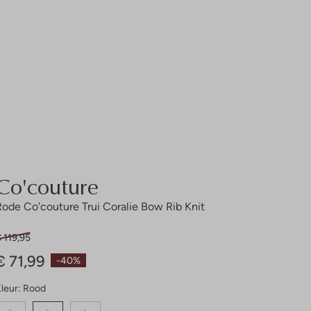
Co'couture
Rode Co'couture Trui Coralie Bow Rib Knit
 119,95
€ 71,99
-40%
leur:
Rood