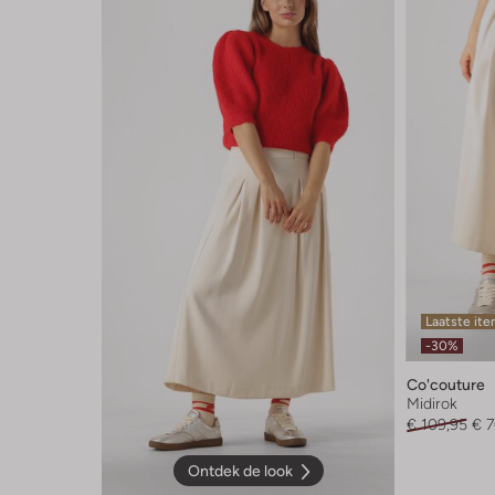
Laatste it
-30%
Co'couture
Midirok
€ 109,95
€ 7
Ontdek de look