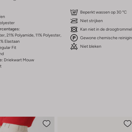
Beperkt wassen op 30 °C
fen
Niet strijken
olyester
ercentages:
Kan niet in de droogtromme
er, 21% Polyamide, 11% Polyester,
Gewone chemische reinigi
% Elastaan
Niet bleken
gular Fit
nd
e:
Driekwart Mouw
t