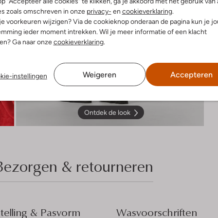
p "Accepteer alle cookies" te klikken, ga je akkoord met het gebruik van 
es zoals omschreven in onze
privacy-
en
cookieverklaring
.
 je voorkeuren wijzigen? Via de cookieknop onderaan de pagina kun je j
mming ieder moment intrekken. Wil je meer informatie of een klacht
nen? Ga naar onze
cookieverklaring
.
Weigeren
Accepteren
kie-instellingen
Ontdek de look
Bezorgen & retourneren
elling & Pasvorm
Wasvoorschriften