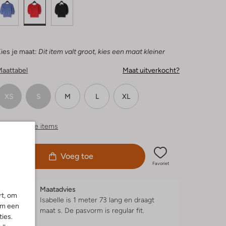
ies je maat:
Dit item valt groot, kies een maat kleiner
Maattabel
Maat uitverkocht?
XS
S
M
L
XL
ergelijkbare items
Voeg toe
Favoriet
Maatadvies
rt, om
Isabelle is 1 meter 73 lang en draagt
om een
maat s.
De pasvorm is
regular fit
.
ies.