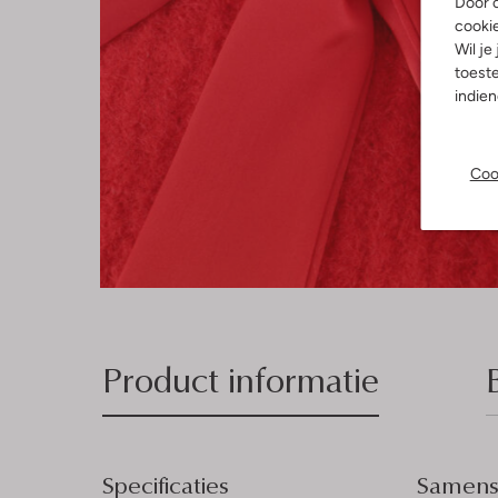
Door o
cooki
Wil je
toeste
indie
Coo
Product informatie
Specificaties
Samenst