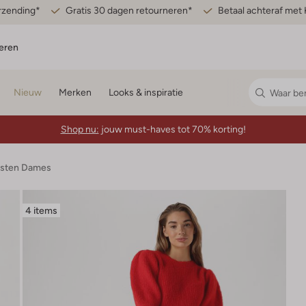
erzending*
Gratis 30 dagen retourneren*
Betaal achteraf met 
eren
Nieuw
Merken
Looks & inspiratie
Shop nu:
jouw must-haves tot 70% korting!
esten Dames
4 items