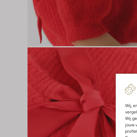
Wij, e
vergel
Wij ge
jouw v
profie