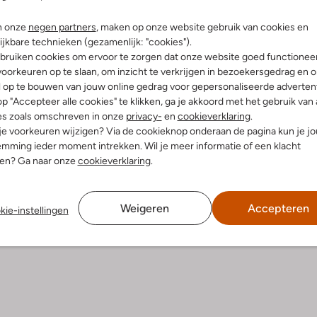
Bezorgen & retourneren
n onze
negen partners
, maken op onze website gebruik van cookies en
ijkbare technieken (gezamenlijk: "cookies").
bruiken cookies om ervoor te zorgen dat onze website goed functionee
oorkeuren op te slaan, om inzicht te verkrijgen in bezoekersgedrag en 
l op te bouwen van jouw online gedrag voor gepersonaliseerde advertent
elling & Pasvorm
Wasvoorschriften
p "Accepteer alle cookies" te klikken, ga je akkoord met het gebruik van 
es zoals omschreven in onze
privacy-
en
cookieverklaring
.
 je voorkeuren wijzigen? Via de cookieknop onderaan de pagina kun je j
je
Normaal wassen op 30 °C
mming ieder moment intrekken. Wil je meer informatie of een klacht
fen
Strijken op maximaal 110 °C
nen? Ga naar onze
cookieverklaring
.
atoen
ercentages:
100% Katoen
Kan niet in de droogtromme
gular Fit
Niet chemisch reinigen
Weigeren
Accepteren
nd
kie-instellingen
Niet bleken
e:
Lange Mouw
t