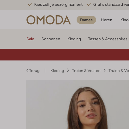
Kies zelf je bezorgmoment
Gratis standaard v
Dames
Heren
Kind
Sale
Schoenen
Kleding
Tassen & Accessoires
Terug
Kleding
Truien & Vesten
Truien & V