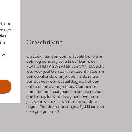
rt, om
om een
ies.
Omschrijving
alle
ouw
Op zoek naar een comfortabele trui die er
ook nog eens stijlvol uitziet? Dan is de
FLAT UTILITY SWEATER van VANILIA echt
iets voor jou! Gemaakt van zacht katoen in
l
een opvallende oranje kleur, is deze trui
perfect voor een casual dagje uit of een
ontspannen avondje thuis. Combineer
hem met een paar jeans en sneakers voor
een trendy look, of draag hem over een
jurk voor wat extra warmte op koudere
dagen. Met deze trui ben je altijd klaar voor
elke gelegenheid!