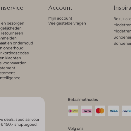
enservice
Account
Inspira
Mijn account
Bekijk all
n en bezorgen
Veelgestelde vragen
Modetren
gelijkheden
Modetren
n retourneren
Schoenen
anmelden
aat en onderhoud
Schoenen
en onderhoud
r kortingscodes
en klachten
e voorwaarden
tatement
atement
 Intelligence
Betaalmethodes
e deals, speciaal voor
p € 150,- shoptegoed.
Volg ons