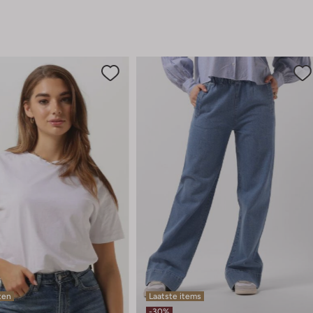
ten
Laatste items
-30%