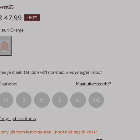
 119,95
€ 47,99
-60%
leur:
Oranje
ies je maat:
Dit item valt normaal, kies je eigen maat
Maattabel
Maat uitverkocht?
XS
S
M
L
XL
XXL
ergelijkbare items
orry, dit item is momenteel (nog) niet beschikbaar.