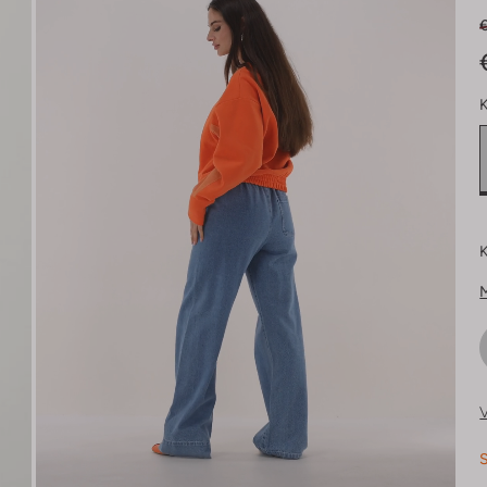
€
K
K
V
S