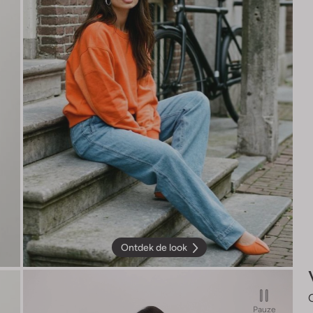
Ontdek de look
Pauze