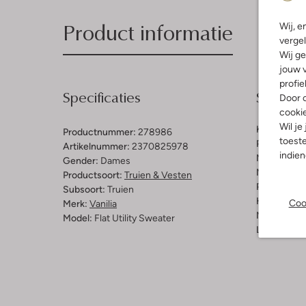
Product informatie
Wij, e
vergel
Wij ge
jouw v
profie
Specificaties
Samenst
Door o
cooki
Wil je
Kleur:
Oran
Productnummer:
278986
toeste
Patroon:
Ef
Artikelnummer:
2370825978
indie
Materiaal:
K
Gender:
Dames
Materiaalp
Productsoort:
Truien & Vesten
Pasvorm:
Re
Subsoort:
Truien
Halslijn:
Ro
Coo
Merk:
Vanilia
Mouwlengt
Model:
Flat Utility Sweater
Lengte:
Kor