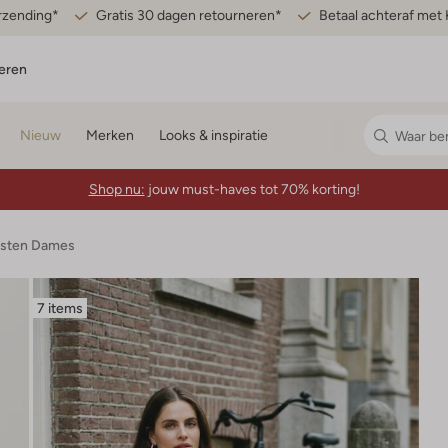
erzending*
Gratis 30 dagen retourneren*
Betaal achteraf met 
eren
Nieuw
Merken
Looks & inspiratie
Shop nu:
jouw must-haves tot 70% korting!
esten Dames
7 items