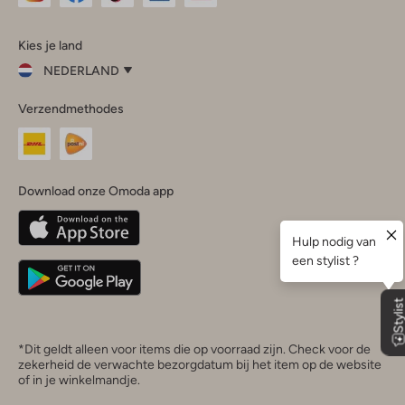
Omoda
Omoda
Omoda
Omoda
Omoda
Kies je land
Instagram
Facebook
TikTok
LinkedIn
YouTube
NEDERLAND
Kies
Verzendmethodes
je
Sluit
land
Nederland
België
(Nederlands)
Download onze Omoda app
Belgique
(Français)
Deutschland
*Dit geldt alleen voor items die op voorraad zijn. Check voor de
zekerheid de verwachte bezorgdatum bij het item op de website
of in je winkelmandje.