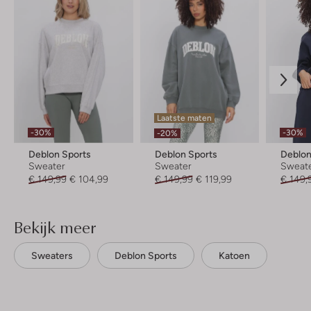
Laatste maten
-30%
-30%
-20%
Deblon Sports
Deblon Sports
Deblon
Sweater
Sweater
Sweat
€ 149,99
€ 104,99
€ 149,99
€ 119,99
€ 149,
Bekijk meer
Sweaters
Deblon Sports
Katoen