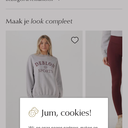
Maak je
look compleet
Jum, cookies!
Wij, en onze
negen partners
, maken op