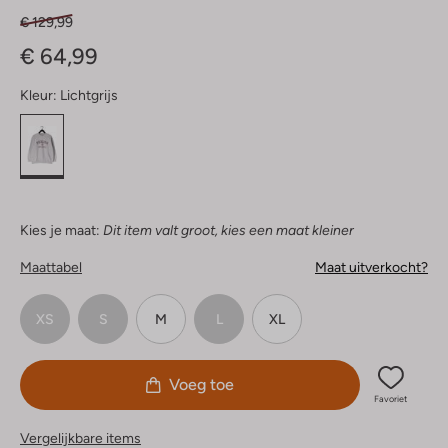
€ 129,99
€ 64,99
Kleur:
Lichtgrijs
Kies je maat:
Dit item valt groot, kies een maat kleiner
Maattabel
Maat uitverkocht?
XS
S
M
L
XL
Voeg toe
Favoriet
Vergelijkbare items