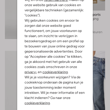
Laatste item
onze website gebruik van cookies en
vergelijkbare technieken (gezamenlijk:
Deblon Sports
"cookies").
Sportlegging
Wij gebruiken cookies om ervoor te
€ 139,99
zorgen dat onze website goed
functioneert, om jouw voorkeuren op
+ meer kleuren
Ontdek de look
te slaan, om inzicht te verkrijgen in
bezoekersgedrag en om een profiel op
te bouwen van jouw online gedrag voor
gepersonaliseerde advertenties. Door
op "Accepteer alle cookies" te klikken,
ga je akkoord met het gebruik van alle
cookies zoals omschreven in onze
privacy-
en
cookieverklaring
.
Wil je je voorkeuren wijzigen? Via de
cookieknop onderaan de pagina kun je
jouw toestemming ieder moment
intrekken. Wil je meer informatie of een
klacht indienen? Ga naar onze
cookieverklaring
.