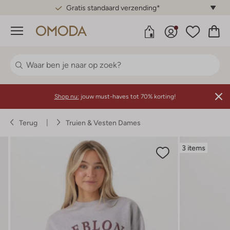
Gratis standaard verzending*
Menu
Shop nu:
jouw must-haves tot 70% korting!
Terug
Truien & Vesten Dames
3 items