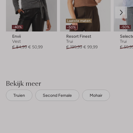
Laatste maten
-40%
-50%
-50%
Envii
Resort Finest
Selec
Vest
Trui
Trui
€ 84,99
€ 50,99
€ 199,99
€ 99,99
€ 59,9
Bekijk meer
Truien
Second Female
Mohair