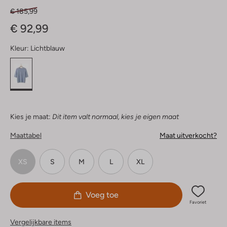
€ 185,99
€ 92,99
Kleur:
Lichtblauw
Kies je maat:
Dit item valt normaal, kies je eigen maat
Maattabel
Maat uitverkocht?
XS
S
M
L
XL
Voeg toe
Favoriet
Vergelijkbare items