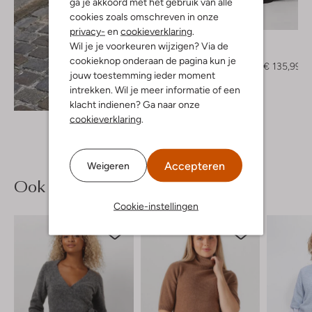
ga je akkoord met het gebruik van alle
cookies zoals omschreven in onze
-20%
privacy-
en
cookieverklaring
.
Gestuz
Wil je je voorkeuren wijzigen? Via de
Pantalon
cookieknop onderaan de pagina kun je
€ 169,99
€ 135,99
jouw toestemming ieder moment
intrekken. Wil je meer informatie of een
Ontdek de look
klacht indienen? Ga naar onze
cookieverklaring
.
Accepteren
Weigeren
Ook iets voor jou?
Cookie-instellingen