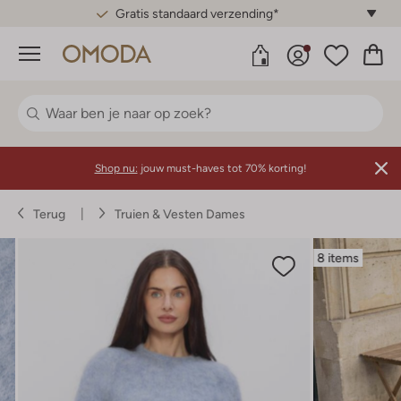
Gratis standaard verzending*
Menu
Shop nu:
jouw must-haves tot 70% korting!
Terug
Truien & Vesten Dames
8 items