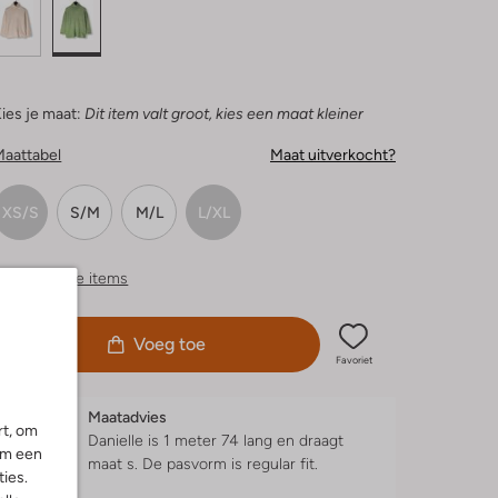
ies je maat:
Dit item valt groot, kies een maat kleiner
Maattabel
Maat uitverkocht?
XS/S
S/M
M/L
L/XL
ergelijkbare items
Voeg toe
Favoriet
Maatadvies
rt, om
Danielle is 1 meter 74 lang en draagt
om een
maat s.
De pasvorm is
regular fit
.
ies.