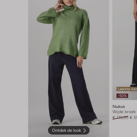
Laatste it
-50%
Nukus
Wijde broek
€ 119,95
€ 5
Ontdek de look