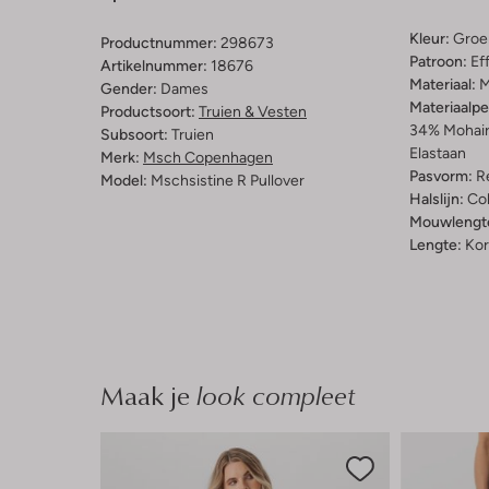
Kleur:
Groe
Productnummer:
298673
Patroon:
Ef
Artikelnummer:
18676
Materiaal:
M
Gender:
Dames
Materiaalp
Productsoort:
Truien & Vesten
34% Mohair
Subsoort:
Truien
Elastaan
Merk:
Msch Copenhagen
Pasvorm:
Re
Model:
Mschsistine R Pullover
Halslijn:
Co
Mouwlengt
Lengte:
Kor
Maak je
look compleet