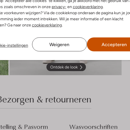
p "Accepteer alle cookies" te klikken, ga je akkoord met het gebruik van 
es zoals omschreven in onze
privacy-
en
cookieverklaring
.
 je voorkeuren wijzigen? Via de cookieknop onderaan de pagina kun je j
mming ieder moment intrekken. Wil je meer informatie of een klacht
nen? Ga naar onze
cookieverklaring
.
Weigeren
Accepteren
kie-instellingen
Ontdek de look
Bezorgen & retourneren
elling & Pasvorm
Wasvoorschriften