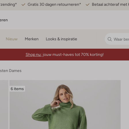
erzending*
Gratis 30 dagen retourneren*
Betaal achteraf met 
eren
Nieuw
Merken
Looks & inspiratie
Shop nu:
jouw must-haves tot 70% korting!
esten Dames
6 items