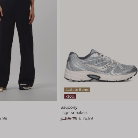
em
Laatste items
-30%
Saucony
Lage sneakers
9,99
€ 109,99
€ 76,99