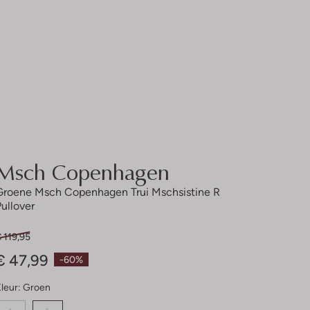
Msch Copenhagen
Groene Msch Copenhagen Trui Mschsistine R
Pullover
 119,95
€ 47,99
-60%
leur:
Groen