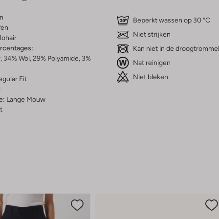
n
Beperkt wassen op 30 °C
fen
Niet strijken
ohair
ercentages:
Kan niet in de droogtromme
, 34% Wol, 29% Polyamide, 3%
Nat reinigen
Niet bleken
gular Fit
l
e:
Lange Mouw
t