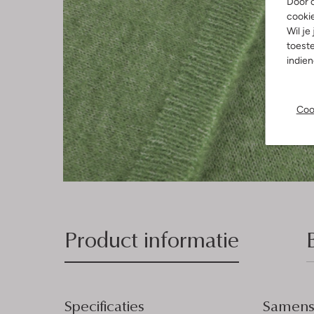
Door o
cooki
Wil je
toeste
indie
Coo
Product informatie
Specificaties
Samenst