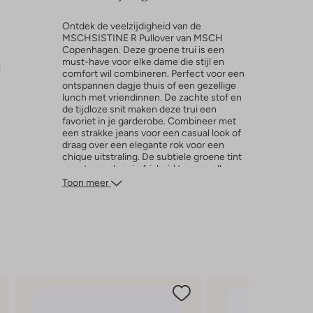
Ontdek de veelzijdigheid van de
MSCHSISTINE R Pullover van MSCH
Copenhagen. Deze groene trui is een
must-have voor elke dame die stijl en
l
comfort wil combineren. Perfect voor een
ontspannen dagje thuis of een gezellige
lunch met vriendinnen. De zachte stof en
de tijdloze snit maken deze trui een
favoriet in je garderobe. Combineer met
een strakke jeans voor een casual look of
draag over een elegante rok voor een
chique uitstraling. De subtiele groene tint
voegt een vleugje frisheid toe aan elke
outfit. Voeg deze veelzijdige trui toe aan je
Toon meer
collectie en geniet van eindeloze
combinatiemogelijkheden.