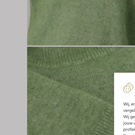
Wij, e
vergel
Wij ge
jouw v
profie