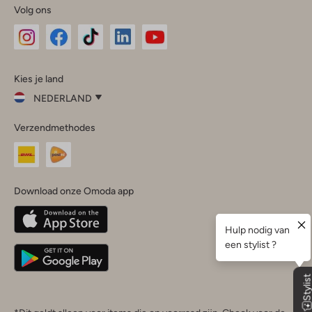
Volg ons
Omoda
Omoda
Omoda
Omoda
Omoda
Kies je land
Instagram
Facebook
TikTok
LinkedIn
YouTube
NEDERLAND
Kies
Verzendmethodes
je
Sluit
land
Nederland
België
(Nederlands)
Download onze Omoda app
Belgique
(Français)
Deutschland