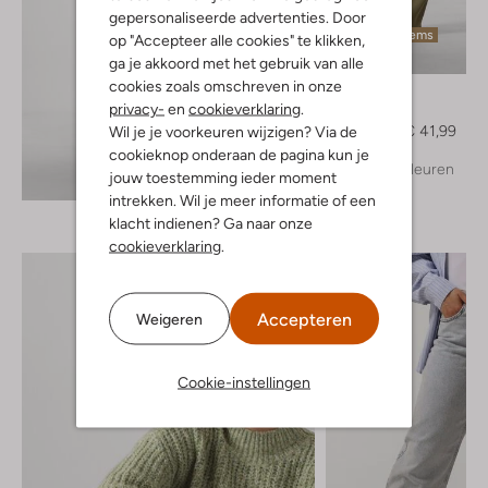
gepersonaliseerde advertenties. Door
Laatste items
op "Accepteer alle cookies" te klikken,
-40%
ga je akkoord met het gebruik van alle
cookies zoals omschreven in onze
Ydence
privacy-
en
cookieverklaring
.
Pantalon
€ 69,95
€ 41,99
Wil je je voorkeuren wijzigen? Via de
cookieknop onderaan de pagina kun je
+ meer kleuren
Ontdek de look
jouw toestemming ieder moment
intrekken. Wil je meer informatie of een
klacht indienen? Ga naar onze
cookieverklaring
.
Accepteren
Weigeren
Cookie-instellingen