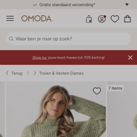
Gratis standaard verzending*
Menu
Shop nu:
jouw must-haves tot 70% korting!
Terug
Truien & Vesten Dames
7 items